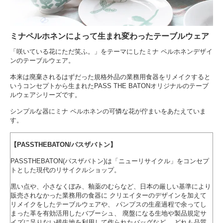
ミナペルホネンによって生まれ変わったテーブルウェア
「咲いている花にただ笑ふ。」をテーマにしたミナ ペルホネンデザイ
ンのテーブルウェア。
本来は廃棄されるはずだった規格外品の業務用食器をリメイクすると
いうコンセプトから生まれたPASS THE BATONオリジナルのテーブ
ルウェアシリーズです。
シンプルな器にミナ ペルホネンの可憐な花が佇まいをあたえていま
す。
【PASSTHEBATON/パスザバトン】
PASSTHEBATON(パスザバトン)は「ニューリサイクル」をコンセプ
トとした現代のリサイクルショップ。
黒い点や、小さなくぼみ、釉薬のむらなど、日本の厳しい基準により
販売されなかった業務用の食器に クリエイターのデザインを加えて
リメイクをしたテーブルウェアや、 パンプスの生産過程で余ってし
まった革を有効活用したバブーシュ、 廃盤になる生地や製品規定サ
イズに足りない残生地を利用して作られたバッグなど、 どれも品質