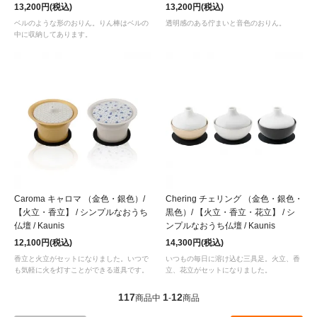
13,200円(税込)
13,200円(税込)
ベルのような形のおりん。りん棒はベルの
透明感のある佇まいと音色のおりん。
中に収納してあります。
Caroma キャロマ （金色・銀色）/
Chering チェリング （金色・銀色・
【火立・香立】 / シンプルなおうち
黒色）/ 【火立・香立・花立】 / シ
仏壇 / Kaunis
ンプルなおうち仏壇 / Kaunis
12,100円(税込)
14,300円(税込)
香立と火立がセットになりました。いつで
いつもの毎日に溶け込む三具足。火立、香
も気軽に火を灯すことができる道具です。
立、花立がセットになりました。
117
1
12
商品中
-
商品