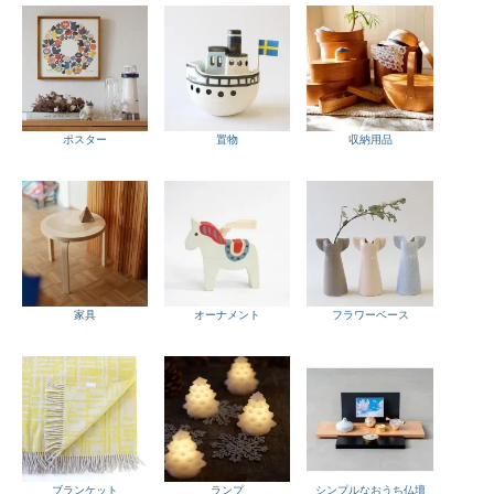
ポスター
置物
収納用品
家具
オーナメント
フラワーベース
ブランケット
ランプ
シンプルなおうち仏壇