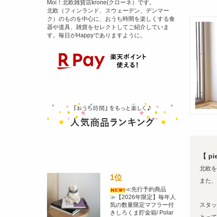
Moi！北欧雑貨店krone(クローネ）です。
北欧（フィンランド、スウェーデン、デンマー
ク）のものを中心に、おうち時間を楽しくする食
器や道具、雑貨をセレクトしてご紹介していま
す。毎日がHappyでありますように。
【 p
北欧を
1位
また、
≪先行予約商品
≫【2026年限定】毎年人
スタッ
気の数量限定マフラー付
きしろくま貯金箱/ Polar