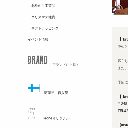
北欧の手工芸品
クリスマス雑貨
ギフトラッピング
【 k
イベント情報
中心と
暮らし
ブランドから探す
また、
季節に
新商品・再入荷
【 k
〒248
TEL&
kroneオリジナル
【ins