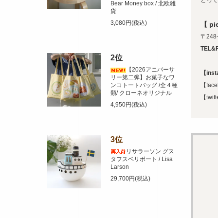
とって
Bear Money box / 北欧雑
貨
3,080円(税込)
【 p
〒248
TEL&
2位
【2026アニバーサ
【ins
リー第二弾】お菓子なワ
【face
ンコトートバッグ /全４種
類/ クローネオリジナル
【twit
4,950円(税込)
3位
リサラーソン グス
タフスベリボート / Lisa
Larson
29,700円(税込)