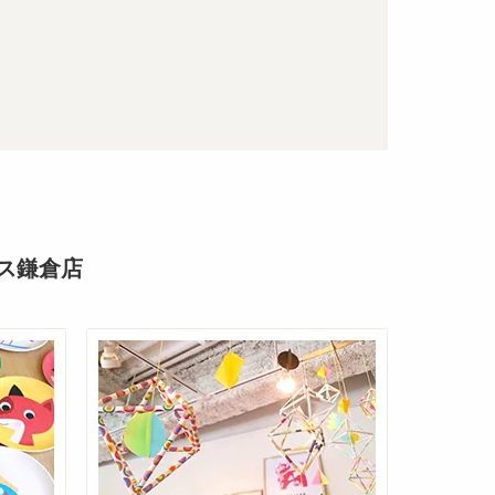
フス鎌倉店