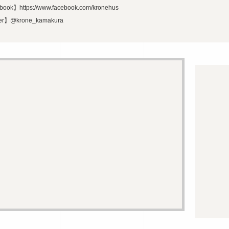
book】https://www.facebook.com/kronehus
ter】@krone_kamakura