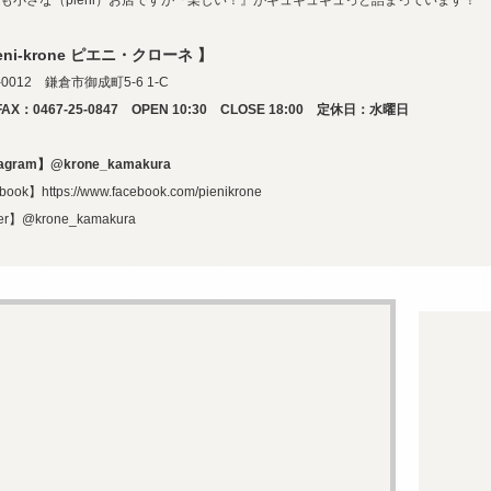
も小さな（pieni）お店ですが『楽しい！』がギュギュギュっと詰まっています！
ieni-krone ピエニ・クローネ 】
-0012 鎌倉市御成町5-6 1-C
FAX：0467-25-0847 OPEN 10:30 CLOSE 18:00 定休日：水曜日
tagram】@krone_kamakura
book】https://www.facebook.com/pienikrone
ter】@krone_kamakura