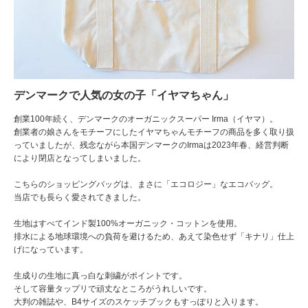
デンマークで人気の女の子「イヤマちゃん」
創業100年続く、デンマークのオーガニックスーパー Irma（イヤマ）。
創業者の娘さんをモチーフにしたイヤマちゃんモチーフの商品を多く取り扱
っていましたが、残念ながら本国デンマークのIrmaは2023年春、経営判断
により閉店となってしまいました。
こちらのショッピングバッグは、まさに「エコロジー」なエコバッグ。
当店でも長らく愛されてきました。
生地はすべてインド製100%オーガニック・コットンを使用。
排水による地球環境への負荷を避けるため、あえて染色せず「キナリ」仕上
げになっています。
生成りの生地に真っ白な刺繍がポイントです。
そして容量タップリで頑丈なところがうれしいです。
大判の雑誌や、B4サイズのスケッチブックもすっぽりと入ります。