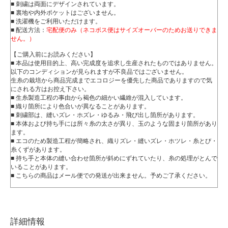
■ 刺繍は両面にデザインされています。
■ 裏地や内外ポケットはございません。
■ 洗濯機をご利用いただけます。
■ 配送方法：
宅配便のみ（ネコポス便はサイズオーバーのためお送りできま
せん。）
【ご購入前にお読みください】
■ 本品は使用目的上、高い完成度を追求し生産されたものではありません。
以下のコンディションが見られますが不良品ではございません。
生糸の栽培から商品完成までエコロジーを優先した商品でありますので気
にされる方はお控え下さい。
■ 生糸製造工程の事由から褐色の細かい繊維が混入しています。
■ 織り箇所により色合いが異なることがあります。
■ 刺繍部は、縫いズレ・ホズレ・ゆるみ・飛び出し箇所があります。
■ 本体および持ち手には所々糸の太さが異り、玉のような固まり箇所があり
ます。
■ エコのため製造工程が簡略され、織りズレ・縫いズレ・ホツレ・糸とび・
糸くずがあります。
■ 持ち手と本体の縫い合わせ箇所が斜めにずれていたり、糸の処理がとんで
いることがあります。
■ こちらの商品はメール便での発送が出来ません。予めご了承ください。
詳細情報