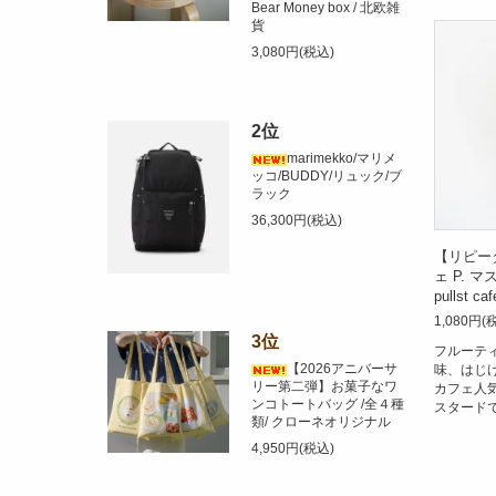
Bear Money box / 北欧雑
貨
3,080円(税込)
2位
marimekko/マリメ
ッコ/BUDDY/リュック/ブ
ラック
36,300円(税込)
【リピー
ェ P. 
pullst
1,080円(
3位
フルーテ
【2026アニバーサ
味、はじ
リー第二弾】お菓子なワ
カフェ人
ンコトートバッグ /全４種
スタード
類/ クローネオリジナル
4,950円(税込)