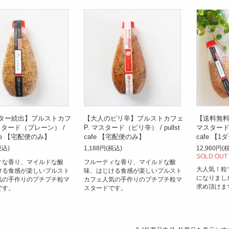
ター続出】プルストカフ
【大人のピリ辛】プルストカフェ
【送料無料
マスタード（プレーン） /
P. マスタード（ピリ辛） / pullst
マスタード（
 cafe 【宅配便のみ】
cafe 【宅配便のみ】
cafe 【
税込)
1,188円(税込)
12,960円(
SOLD OUT
ィな香り、マイルドな酸
フルーティな香り、マイルドな酸
大人気！粒
ける食感が楽しいプルスト
味、はじける食感が楽しいプルスト
になりまし
気の手作りのプチプチ粒マ
カフェ人気の手作りのプチプチ粒マ
求め頂けま
です。
スタードです。