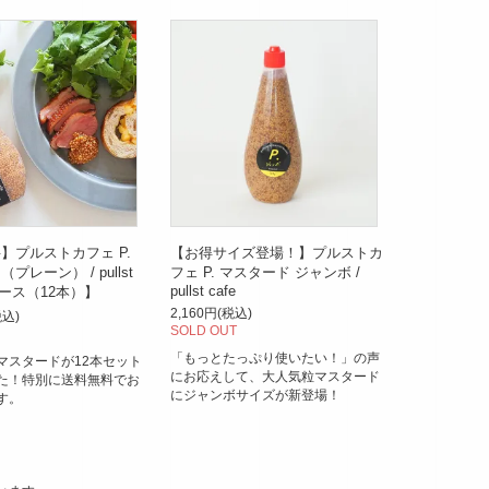
】プルストカフェ P.
【お得サイズ登場！】プルストカ
プレーン） / pullst
フェ P. マスタード ジャンボ /
pullst cafe
1ダース（12本）】
2,160円(税込)
税込)
SOLD OUT
「もっとたっぷり使いたい！」の声
マスタードが12本セット
にお応えして、大人気粒マスタード
た！特別に送料無料でお
にジャンボサイズが新登場！
す。