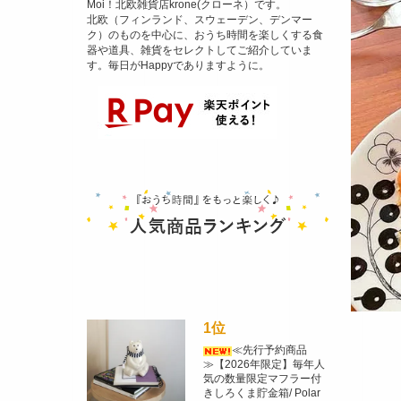
Moi！北欧雑貨店krone(クローネ）です。
北欧（フィンランド、スウェーデン、デンマー
ク）のものを中心に、おうち時間を楽しくする食
器や道具、雑貨をセレクトしてご紹介していま
す。毎日がHappyでありますように。
1位
≪先行予約商品
≫【2026年限定】毎年人
気の数量限定マフラー付
きしろくま貯金箱/ Polar