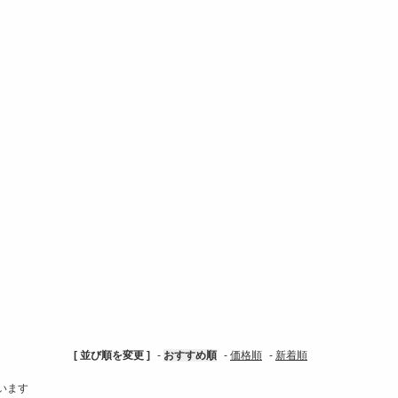
[ 並び順を変更 ]
-
おすすめ順
-
価格順
-
新着順
ています