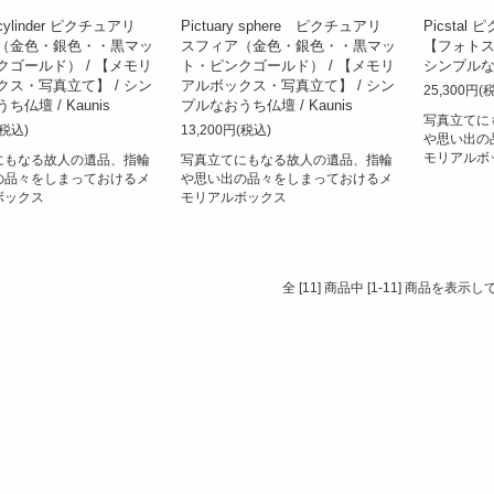
y cylinder ピクチュアリ
Pictuary sphere ピクチュアリ
Picstal
（金色・銀色・・黒マッ
スフィア（金色・銀色・・黒マッ
【フォトス
クゴールド） / 【メモリ
ト・ピンクゴールド） / 【メモリ
シンプルなお
クス・写真立て】 / シン
アルボックス・写真立て】 / シン
25,300円(
仏壇 / Kaunis
プルなおうち仏壇 / Kaunis
写真立てに
(税込)
13,200円(税込)
や思い出の
モリアルボ
にもなる故人の遺品、指輪
写真立てにもなる故人の遺品、指輪
の品々をしまっておけるメ
や思い出の品々をしまっておけるメ
ボックス
モリアルボックス
全 [11] 商品中 [1-11] 商品を表示