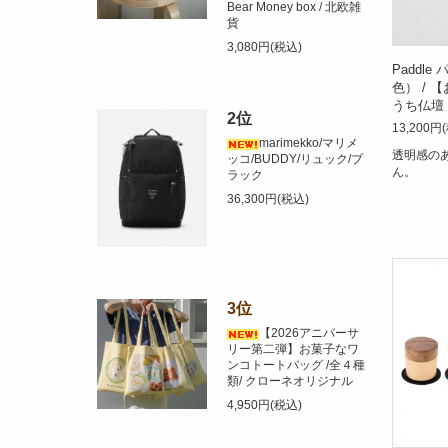
Bear Money box / 北欧雑
貨
3,080円(税込)
Paddl
色） / 
うち仏壇 / 
2位
13,200円
marimekko/マリメ
透明感の
ッコ/BUDDY/リュック/ブ
ん。
ラック
36,300円(税込)
3位
【2026アニバーサ
リー第二弾】お菓子なワ
ンコトートバッグ /全４種
類/ クローネオリジナル
4,950円(税込)