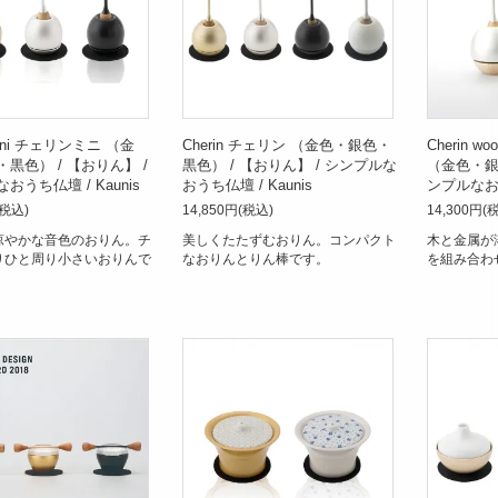
 mini チェリンミニ （金
Cherin チェリン （金色・銀色・
Cherin 
黒色） / 【おりん】 /
黒色） / 【おりん】 / シンプルな
（金色・銀色
おうち仏壇 / Kaunis
おうち仏壇 / Kaunis
ンプルなおう
(税込)
14,850円(税込)
14,300円(
涼やかな音色のおりん。チ
美しくたたずむおりん。コンパクト
木と金属が
りひと周り小さいおりんで
なおりんとりん棒です。
を組み合わ