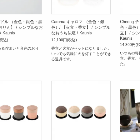
e パドル （金色・銀色・黒
Caroma キャロマ （金色・銀
Cherin
【おりん】 / シンプルなお
色）/ 【火立・香立】 / シンプル
色・黒色）
Kaunis
なおうち仏壇 / Kaunis
立】 / シ
Kaunis
(税込)
12,100円(税込)
14,300円(
ある佇まいと音色のおり
香立と火立がセットになりました。
いつもの毎
いつでも気軽に火を灯すことができ
立、香立、
る道具です。
た。