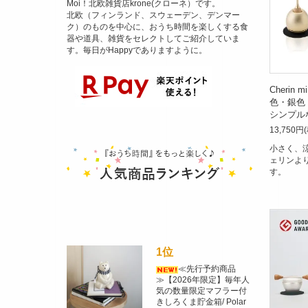
Moi！北欧雑貨店krone(クローネ）です。
北欧（フィンランド、スウェーデン、デンマー
ク）のものを中心に、おうち時間を楽しくする食
器や道具、雑貨をセレクトしてご紹介していま
す。毎日がHappyでありますように。
Cherin
色・銀色・
シンプルな
13,750円
小さく、
ェリンよ
す。
1位
≪先行予約商品
≫【2026年限定】毎年人
気の数量限定マフラー付
きしろくま貯金箱/ Polar