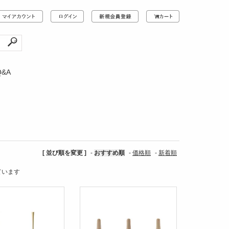
Q&A
[ 並び順を変更 ]
-
おすすめ順
-
価格順
-
新着順
しています