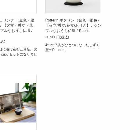
g チェリング （金色・銀
Potterin ポタリン（金色・銀色）
/ 【火立・香立・花
【火立/香立/花立/おりん】 / シン
ンプルなおうち仏壇 /
プルなおうち仏壇 / Kaunis
20,900円(税込)
税込)
4つの仏具がひとつになったしずく
日に溶け込む三具足。火
型のPotterin。
花立がセットになりまし