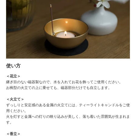
使い方
＜花立＞
継ぎ目のない磁器製なので、水を入れてお花を飾ってご使用ください。
お椀型の火立ての上に乗せても、磁器部分だけでも自立します。
＜火立て＞
ずっしりと安定感のある金属の火立てには、ティーライトキャンドルをご使
用ください。
火を灯すと金属への灯りの映り込みが美しく、落ち着いた雰囲気が生まれま
す。
＜香立＞