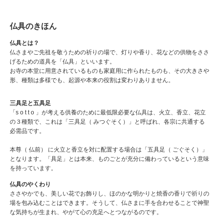
仏具のきほん
仏具とは？
仏さまやご先祖を敬うための祈りの場で、灯りや香り、花などの供物をささ
げるための道具を「仏具」といいます。
お寺の本堂に用意されているものも家庭用に作られたものも、その大きさや
形、種類は多様でも、起源や本来の役割は変わりありません。
三具足と五具足
「s o t t o 」が考える供養のために最低限必要な仏具は、火立、香立、花立
の３種類で、これは「三具足（ みつぐそく）」と呼ばれ、各宗に共通する
必需品です。
本尊（ 仏前） に火立と香立を対に配置する場合は「五具足（ ごぐそく）」
となります。「具足」とは本来、ものごとが充分に備わっているという意味
を持っています。
仏具のやくわり
ささやかでも、美しい花でお飾りし、ほのかな明かりと焼香の香りで祈りの
場を包み込むことはできます。そうして、仏さまに手を合わせることで神聖
な気持ちが生まれ、やがて心の充足へとつながるのです。