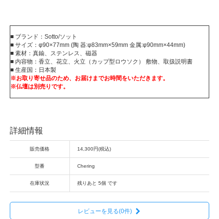
■ ブランド：Sotto/ソット
■ サイズ：φ90×77mm (陶 器:φ83mm×59mm 金属:φ90mm×44mm)
■ 素材：真鍮、ステンレス、磁器
■ 内容物：香立、花立、火立（カップ型ロウソク） 敷物、取扱説明書
■ 生産国：日本製
※お取り寄せ品のため、お届けまでお時間をいただきます。
※仏壇は別売りです。
詳細情報
販売価格
14,300円(税込)
型番
Chering
在庫状況
残りあと 5個 です
レビューを見る(0件)