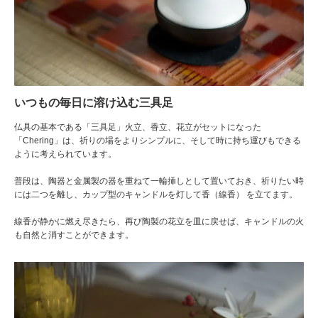
いつもの毎日に溶け込む三具足
仏具の基本である「三具足」火立、香立、花立がセットになった
「Chering」は、祈りの場をよりシンプルに、そして時に持ち運びもできる
ように考えられています。
普段は、陶器と金属製の器を重ねて一輪挿しとして置いておき、祈りたい時
には二つを離し、カップ型のキャンドルを灯して香（線香） を立てます。
線香が静かに燃え尽きたら、再び陶製の花立を皿に戻せば、キャンドルの火
も自然と消すことができます。