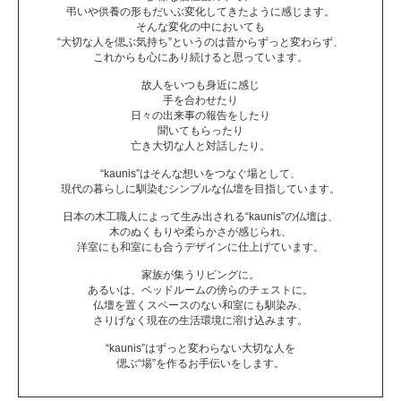
弔いや供養の形もだいぶ変化してきたように感じます。
そんな変化の中においても
“大切な人を偲ぶ気持ち”というのは昔からずっと変わらず、
これからも心にあり続けると思っています。
故人をいつも身近に感じ
手を合わせたり
日々の出来事の報告をしたり
聞いてもらったり
亡き大切な人と対話したり。
“kaunis”はそんな想いをつなぐ場として、
現代の暮らしに馴染むシンプルな仏壇を目指しています。
日本の木工職人によって生み出される“kaunis”の仏壇は、
木のぬくもりや柔らかさが感じられ、
洋室にも和室にも合うデザインに仕上げています。
家族が集うリビングに。
あるいは、ベッドルームの傍らのチェストに。
仏壇を置くスペースのない和室にも馴染み、
さりげなく現在の生活環境に溶け込みます。
“kaunis”はずっと変わらない大切な人を
偲ぶ“場”を作るお手伝いをします。