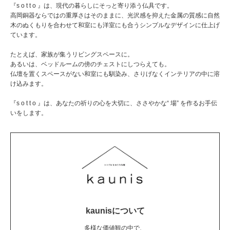
『s o t t o 』は、現代の暮らしにそっと寄り添う仏具です。
高岡銅器ならではの重厚さはそのままに、光沢感を抑えた金属の質感に自然
木のぬくもりを合わせて和室にも洋室にも合うシンプルなデザインに仕上げ
ています。
たとえば、家族が集うリビングスペースに。
あるいは、ベッドルームの傍のチェストにしつらえても。
仏壇を置くスペースがない和室にも馴染み、さりげなくインテリアの中に溶
け込みます。
『s o t t o 』は、あなたの祈りの心を大切に、ささやかな“ 場” を作るお手伝
いをします。
kaunisについて
多様な価値観の中で、