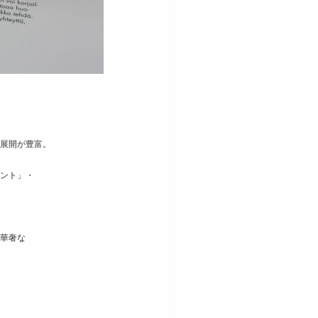
展開が豊富。
ント」・
華奢な