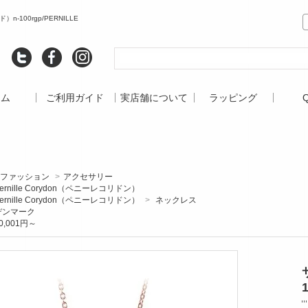
00rgp/PERNILLE
ーム
ご利用ガイド
実店舗について
ラッピング
ファッション
>
アクセサリー
ernille Corydon（ペニーレコリドン）
ernille Corydon（ペニーレコリドン）
>
ネックレス
デンマーク
0,001円～