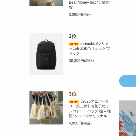
Bear Money box / 北欧雑
貨
3,080円(税込)
2位
marimekko/マリメ
ッコ/BUDDY/リュック/ブ
ラック
36,300円(税込)
3位
【2026アニバーサ
リー第二弾】お菓子なワ
ンコトートバッグ /全４種
類/ クローネオリジナル
4,950円(税込)