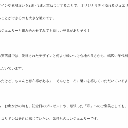
ザインや素材違いを2連・3連と重ねつけすることで、オリジナリティ溢れるジュエ
ることができるのも大きな魅力です。
のジュエリーと組み合わせてみても新しい発見がありそう！
の実店舗では、洗練されたデザインと何より軽いつけ心地の良さから、幅広い年代層
ただいています。
ルだけど、ちゃんと存在感がある」 そんなところに魅力を感じていただいているよ
も、お出かけの時も。記念日のプレゼントや、頑張った「私」へのご褒美としても。
・コリドンは身近に感じていたい、気持ちのよいジュエリーです。