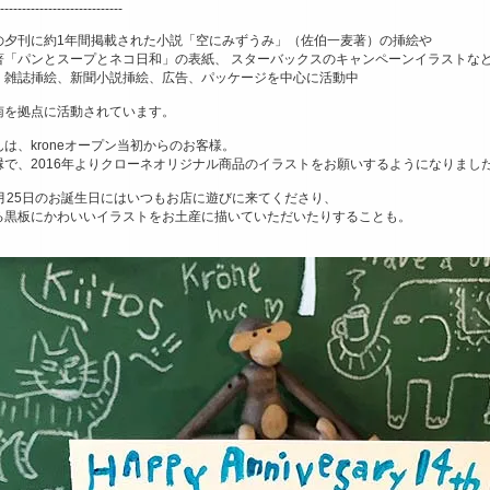
----------------------------
の夕刊に約1年間掲載された小説「空にみずうみ」（佐伯一麦著）の挿絵や
著「パンとスープとネコ日和」の表紙、 スターバックスのキャンペーンイラストな
、雑誌挿絵、新聞小説挿絵、広告、パッケージを中心に活動中
南を拠点に活動されています。
は、kroneオープン当初からのお客様。
縁で、2016年よりクローネオリジナル商品のイラストをお願いするようになりまし
の3月25日のお誕生日にはいつもお店に遊びに来てくださり、
る黒板にかわいいイラストをお土産に描いていただいたりすることも。