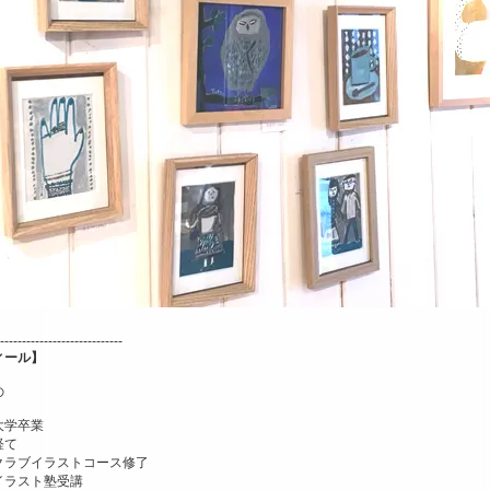
----------------------------
ィール】
の
大学卒業
経て
クラブイラストコース修了
イラスト塾受講