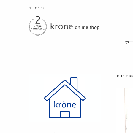
樋口たつの
ホ
TOP
>
k