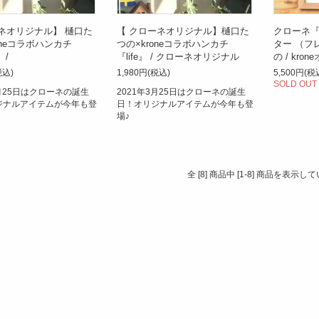
ネオリジナル】 樋口た
【 クローネオリジナル】樋口た
クローネ
oneコラボハンカチ
つの×kroneコラボハンカチ
ター （フ
 /
『life』 / クローネオリジナル
の / kro
税込)
1,980円(税込)
5,500円(税
SOLD OUT
3月25日はクローネの誕生
2021年3月25日はクローネの誕生
ジナルアイテムが今年も登
日！オリジナルアイテムが今年も登
場♪
全 [8] 商品中 [1-8] 商品を表示し