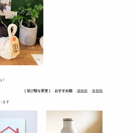
ね！
[ 並び順を変更 ]
-
おすすめ順
-
価格順
-
新着順
ています