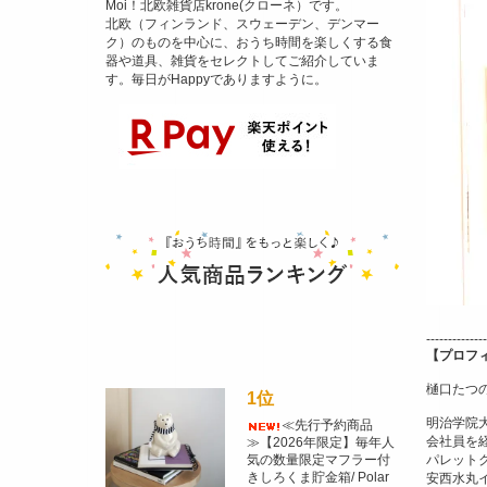
Moi！北欧雑貨店krone(クローネ）です。
北欧（フィンランド、スウェーデン、デンマー
ク）のものを中心に、おうち時間を楽しくする食
器や道具、雑貨をセレクトしてご紹介していま
す。毎日がHappyでありますように。
--------------
【プロフ
樋口たつ
1位
明治学院
≪先行予約商品
会社員を
≫【2026年限定】毎年人
パレット
気の数量限定マフラー付
きしろくま貯金箱/ Polar
安西水丸