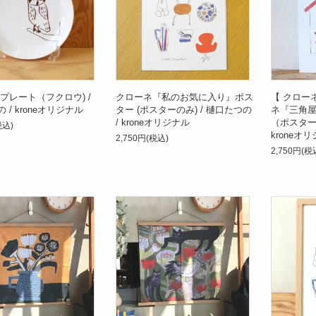
プレート（フクロウ) /
クローネ『私のお気に入り』ポス
【 クロー
 / kroneオリジナル
ター (ポスターのみ) / 樋口たつの
ネ『三角
/ kroneオリジナル
（ポスター
税込)
kroneオ
2,750円(税込)
2,750円(税