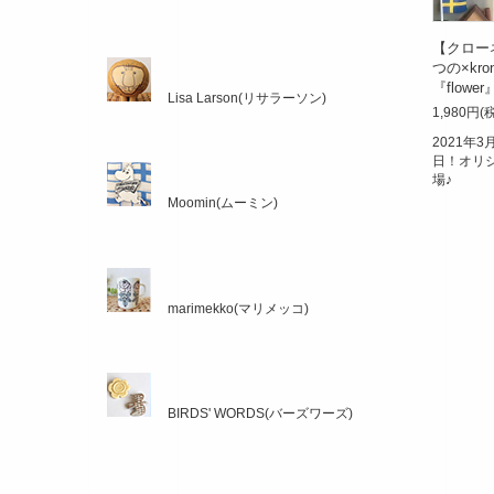
【クロー
つの×kr
『flower』
Lisa Larson(リサラーソン)
1,980円(
2021年
日！オリ
場♪
Moomin(ムーミン)
marimekko(マリメッコ)
BIRDS' WORDS(バーズワーズ)