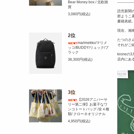
Bear Money box / 北欧雑
--------------
貨
読売新聞
3,080円(税込)
群ようこ
書籍表紙
現在、湘
2位
たつのさん
marimekko/マリメ
それがご
ッコ/BUDDY/リュック/ブ
ラック
krone
店内にあ
36,300円(税込)
3位
【2026アニバーサ
リー第二弾】お菓子なワ
ンコトートバッグ /全４種
類/ クローネオリジナル
4,950円(税込)