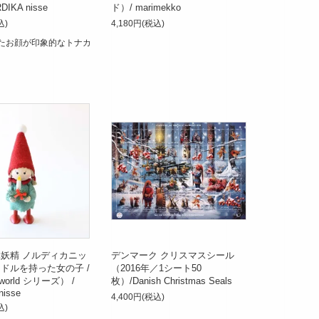
DIKA nisse
ド）/ marimekko
込)
4,180円(税込)
たお顔が印象的なトナカ
妖精 ノルディカニッ
デンマーク クリスマスシール
ドルを持った女の子 /
（2016年／1シート50
e world シリーズ） /
枚）/Danish Christmas Seals
nisse
4,400円(税込)
込)