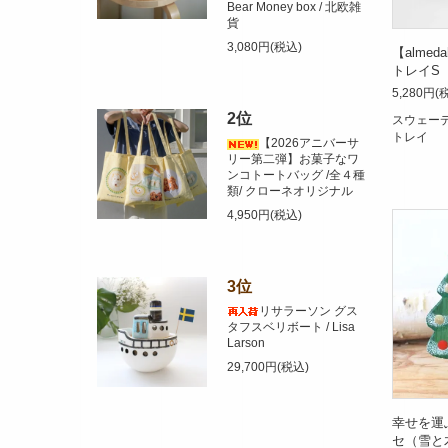
Bear Money box / 北欧雑
貨
3,080円(税込)
【alme
トレイS
5,280円(
2位
スウェー
トレイ
【2026アニバーサ
リー第二弾】お菓子なワ
ンコトートバッグ /全４種
類/ クローネオリジナル
4,950円(税込)
3位
リサラーソン グス
タフスベリボート / Lisa
Larson
29,700円(税込)
幸せを運
セ（雪と