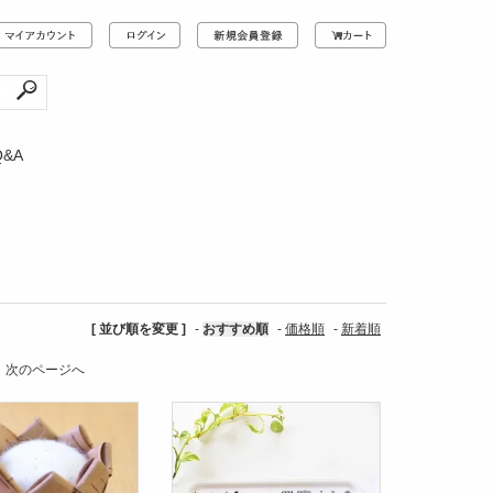
Q&A
[ 並び順を変更 ]
-
おすすめ順
-
価格順
-
新着順
次のページへ