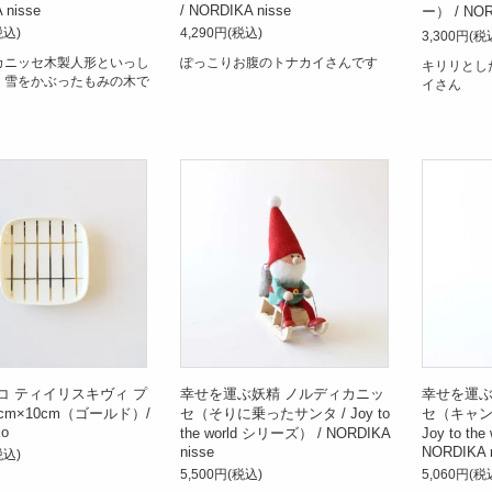
 nisse
/ NORDIKA nisse
ー） / NOR
税込)
4,290円(税込)
3,300円(税
カニッセ木製人形といっし
ぽっこりお腹のトナカイさんです
キリリとし
、雪をかぶったもみの木で
イさん
コ ティイリスキヴィ プ
幸せを運ぶ妖精 ノルディカニッ
幸せを運ぶ
cm×10cm（ゴールド）/
セ（そりに乗ったサンタ / Joy to
セ（キャン
ko
the world シリーズ） / NORDIKA
Joy to th
nisse
NORDIKA 
税込)
5,500円(税込)
5,060円(税