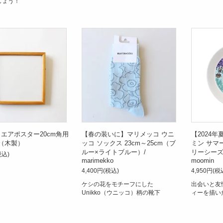
しょう！
スクエアポスター20cm角用
【春の装いに】マリメッコ ウニ
【2024
（木製）
ッコ ソックス 23cm～25cm（ブ
ミン サマー
ルー×ライトブルー）/
リーシーズン
税込)
marimekko
moomin
4,400円(税込)
4,950円(税
ケシの花をモチーフにした
出会いと友
Unikko（ウニッコ）柄の靴下
ィーを描い