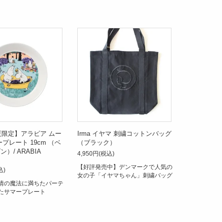
年夏限定】アラビア ムー
Irma イヤマ 刺繍コットンバッグ
プレート 19cm （ベ
（ブラック）
）/ ARABIA
4,950円(税込)
【好評発売中】デンマークで人気の
込)
女の子「イヤマちゃん」刺繍バッグ
情の魔法に満ちたパーテ
たサマープレート