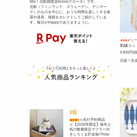
Moi！北欧雑貨店krone(クローネ）です。
北欧（フィンランド、スウェーデン、デンマー
ク）のものを中心に、おうち時間を楽しくする食
器や道具、雑貨をセレクトしてご紹介していま
す。毎日がHappyでありますように。
＼一
刺繍コッ
4,950円(
元祖！生
1位
≪先行予約商品
≫【2026年限定】毎年人
気の数量限定マフラー付
きしろくま貯金箱/ Polar