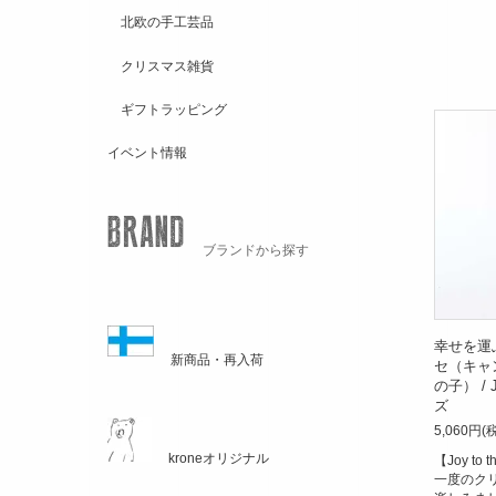
北欧の手工芸品
クリスマス雑貨
ギフトラッピング
イベント情報
ブランドから探す
幸せを運
新商品・再入荷
セ（キャ
の子） / J
ズ
5,060円(
kroneオリジナル
【Joy to
一度のク