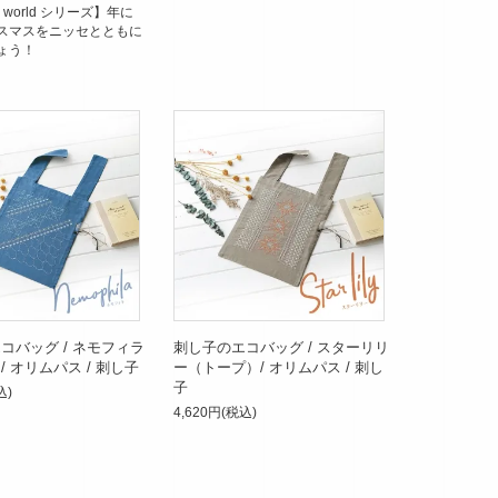
the world シリーズ】年に
スマスをニッセとともに
ょう！
コバッグ / ネモフィラ
刺し子のエコバッグ / スターリリ
 オリムパス / 刺し子
ー（トープ）/ オリムパス / 刺し
子
込)
4,620円(税込)