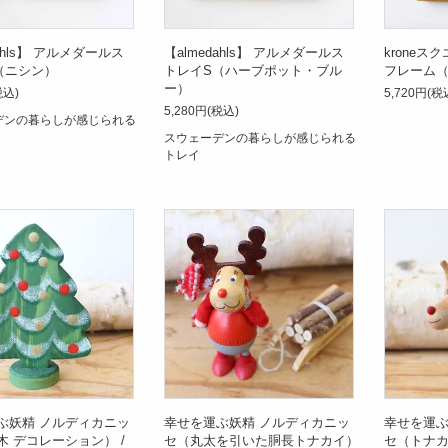
dahls】 アルメダールス
【almedahls】 アルメダールス
kroneス
（ニシン）
トレイS（ハーブポット・ブル
フレーム
ー）
税込)
5,720円(税
5,280円(税込)
デンの暮らしが感じられる
スウェーデンの暮らしが感じられる
トレイ
ぶ妖精 ノルディカニッ
幸せを運ぶ妖精 ノルディカニッ
幸せを運ぶ
木 デコレーション） /
セ（丸太を引いた胴長トナカイ）
セ（トナカ