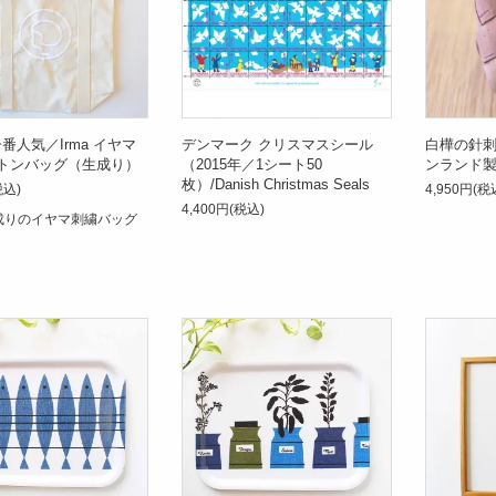
番人気／Irma イヤマ
デンマーク クリスマスシール
白樺の針刺
トンバッグ（生成り）
（2015年／1シート50
ンランド
枚）/Danish Christmas Seals
税込)
4,950円(税
4,400円(税込)
成りのイヤマ刺繍バッグ