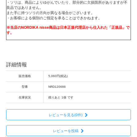
・ソリは、商品によりゆがんでいたり、部分的に欠損箇所がありますが不
良品ではありません。
また手に持つソリの方向が異なる場合がございます。
・お客様による個別のご指定を承ることはできかねます。
※当店のNORDIKA nisse商品は日本正規代理店から仕入れた「正規品」で
す。
詳細情報
販売価格
5,060円(税込)
型番
NRD120686
在庫状況
残りあと 1個 です
レビューを見る(0件)
レビューを投稿