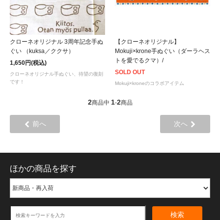
クローネオリジナル 3周年記念手ぬ
【クローネオリジナル】
ぐい （kuksa／ククサ）
Mokuji×krone手ぬぐい（ダーラヘス
トを愛でるクマ）/
1,650円(税込)
SOLD OUT
クローネオリジナル手ぬぐい、待望の復刻
です！
Mokuji×kroneのコラボアイテム
2
1
2
商品中
-
商品
前へ
次へ
ほかの商品を探す
検索