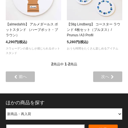
【almedahls】 アルメダールス ポ
【Stig Lindberg】 コースター ラウ
ットスタンド （ハーブポット・ブ
ンド 4枚セット（プルヌス）/
ラウン）
Prunus / A3 Profil
4,290円(税込)
5,280円(税込)
スウェーデンの暮らしが感じられるポット
おうち時間をたくさん楽しめるアイテム
スタンド
2
1
2
商品中
-
商品
前へ
次へ
ほかの商品を探す