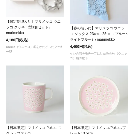
【限定刻印入り】マリメッコ ウニ
ッコ クッキー型3個セット /
【春の装いに】マリメッコ ウニッ
marimekko
コ ソックス 23cm～25cm（ブルー×
ライトブルー）/ marimekko
4,180円(税込)
4,400円(税込)
Unikko（ウニッコ）柄をかたどったクッキ
ー型
ケシの花をモチーフにしたUnikko（ウニッ
コ）柄の靴下
【日本限定】マリメッコ Puketti マ
【日本限定】マリメッコ/Puketti/プ
グカップ 250ml
レート13.5cm