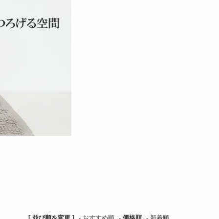
。
[ 並び順を変更 ]
-
おすすめ順
-
価格順
-
新着順