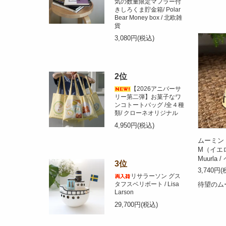
気の数量限定マフラー付
きしろくま貯金箱/ Polar
Bear Money box / 北欧雑
貨
3,080円(税込)
2位
【2026アニバーサ
リー第二弾】お菓子なワ
ンコトートバッグ /全４種
類/ クローネオリジナル
4,950円(税込)
ムーミン
M（イエロー
Muurla
3位
3,740円(
リサラーソン グス
タフスベリボート / Lisa
待望のム
Larson
29,700円(税込)