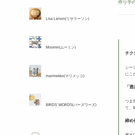
作り手
Lisa Larson(リサラーソン)
Moomin(ムーミン)
チク
シー
にこ
marimekko(マリメッコ)
「透
つま
BIRDS' WORDS(バーズワーズ)
て、
締め
履き