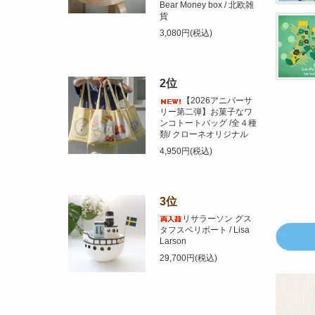
Bear Money box / 北欧雑
貨
3,080円(税込)
2位
【2026アニバーサ
リー第二弾】お菓子なワ
ンコトートバッグ /全４種
類/ クローネオリジナル
4,950円(税込)
3位
リサラーソン グス
タフスベリボート / Lisa
Larson
29,700円(税込)