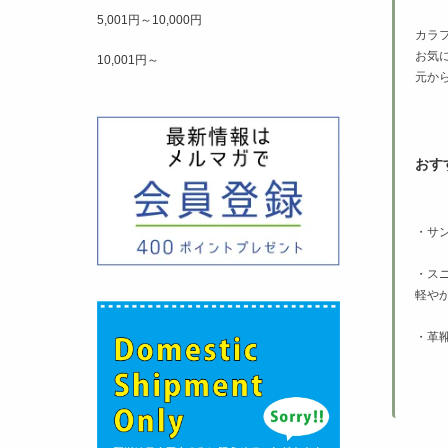
5,001円～10,000円
カラ
お気
10,001円～
元か
おす
・サ
・ス
軽や
・革