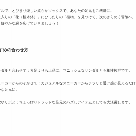
フルで、とびきり楽しい柔らかソックスで、あなたの足元をご機嫌に。
に入りの「靴（植木鉢）」にぴったりの「植物」を見つけて、次のきらめく冒険へ。
ら鮮やかな緑を広げていきましょう！
すめの合わせ方
ンダルと合わせて：素足よりも上品に、マニッシュなサンダルとも相性抜群です。
ニーカーからのぞかせて：カジュアルなスニーカーからチラリと透け感が見えるだけ
かな足元に。
靴やサボと：ちょっぴりトラッドな足元のハズしアイテムとしても大活躍します。