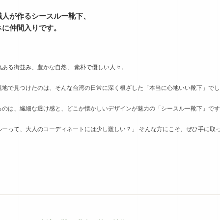
職人が作るシースルー靴下、
ネに仲間入りです。
気ある街並み、豊かな自然、 素朴で優しい人々。
現地で見つけたのは、そんな台湾の日常に深く根ざした「本当に心地いい靴下」でし
るのは、繊細な透け感と、どこか懐かしいデザインが魅力の「シースルー靴下」です
ルーって、大人のコーディネートには少し難しい？」 そんな方にこそ、ぜひ手に取