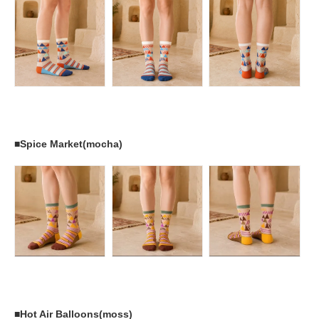
■Spice Market(mocha)
■Hot Air Balloons(moss)