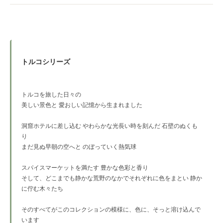
トルコシリーズ
トルコを旅した日々の
美しい景色と 愛おしい記憶から生まれました
洞窟ホテルに差し込む やわらかな光長い時を刻んだ 石壁のぬくも
り
まだ見ぬ早朝の空へと のぼっていく熱気球
スパイスマーケットを満たす 豊かな色彩と香り
そして、どこまでも静かな荒野のなかでそれぞれに色をまとい 静か
に佇む木々たち
そのすべてがこのコレクションの模様に、色に、そっと溶け込んで
います