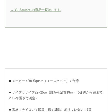
→ Yu Square の商品一覧はこちら
■ メーカー：Yu Square（ユースクエア） / 台湾
■ サイズ：サイズ22~25㎝（踵から足首19㎝・つま先から踵まで
20㎝平置きで測定）
■ 素材：ナイロン：82%、綿：15%、ポリウレタン：3%