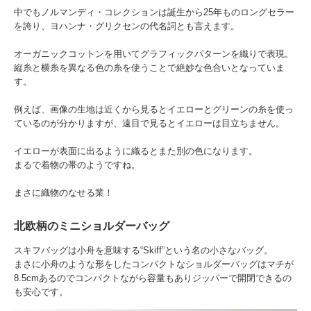
中でもノルマンディ・コレクションは誕生から25年ものロングセラー
を誇り、ヨハンナ・グリクセンの代名詞とも言えます。
オーガニックコットンを用いてグラフィックパターンを織りで表現。
縦糸と横糸を異なる色の糸を使うことで絶妙な色合いとなっていま
す。
例えば、画像の生地は近くから見るとイエローとグリーンの糸を使っ
ているのが分かりますが、遠目で見るとイエローは目立ちません。
イエローが表面に出るように織るとまた別の色になります。
まるで着物の帯のようですね。
まさに織物のなせる業！
北欧柄のミニショルダーバッグ
スキフバッグは小舟を意味する“Skiff”という名の小さなバッグ。
まさに小舟のような形をしたコンパクトなショルダーバッグはマチが
8.5cmあるのでコンパクトながら容量もありジッパーで開閉できるの
も安心です。