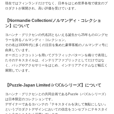
現在ではフィンランドだけでなく、日本をはじめ世界各地で彼女のプ
ロダクトが展開され、高い評価を受けています。
【Normandie Collection/ノルマンディ・コレクショ
ン】について
ヨハンナ・グリクセンの代名詞ともいえる誕生から25年ものロングセ
ラーを誇るノルマンディ・コレクション。
その名は1930年代に多くの注目を集めた豪華客船のノルマンディ号に
由来しています。
オーガニックコットンを用いてグラフィックパターンを織りで表現し
たそのテキスタイルは、インテリアファブリックとしてだけではな
く、バッグやアクセサリーをはじめ、インテリアアイテムなど幅広く
展開しています。
【Puzzle-Japan Limited /パズルシリーズ】について
ヨハンナ・グリクセンとの共同企画であるPuzzle（パズルシリーズ）
は日本限定のコレクションです。
デザイナーであるヨハンナの『テキスタイルを決して無駄にしない』
というプロダクトデザインにおいての信念をコンセプトにテキスタイ