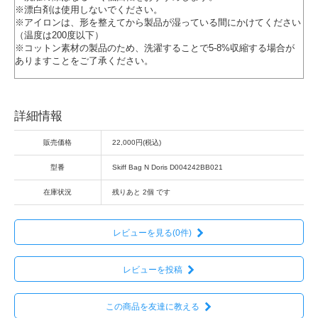
※漂白剤は使用しないでください。
※アイロンは、形を整えてから製品が湿っている間にかけてください
（温度は200度以下）
※コットン素材の製品のため、洗濯することで5-8%収縮する場合が
ありますことをご了承ください。
詳細情報
販売価格
22,000円(税込)
型番
Skiff Bag N Doris D004242BB021
在庫状況
残りあと 2個 です
レビューを見る(0件)
レビューを投稿
この商品を友達に教える