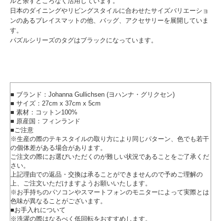
ルと余すところなく活用しています。
日本のダイニングやリビングスタイルに合わせたサイズバリエーショ
ンのあるプレイスマットの他、バッグ、アクセサリーを展開していま
す。
パズルシリーズのタグはブラックになっています。
■ ブランド：Johanna Gullichsen (ヨハンナ・グリクセン)
■ サイズ：27cm x 37cm x 5cm
■ 素材：コットン100%
■ 原産国：フィンランド
■ご注意
※生産の際のテキスタイルの取り方により同じパターン、色でも若干
の個体差がある場合があります。
ご注文の際にお選びいただくのが難しい状況であることをご了承くだ
さい。
上記理由での返品・交換は承ることができませんので予めご理解の
上、ご注文いただけますようお願いいたします。
※お手持ちのパソコンやスマートフォンのモニターによって実際とは
色味が異なることがございます。
■お手入れについて
※洗濯の際はなるべく低回転をおすすめします。