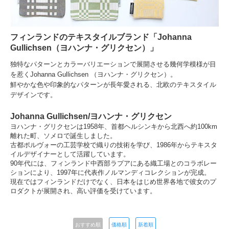
フィンランドのテキスタイルブランド「Johanna
Gullichsen（ヨハンナ・グリクセン）」
独特なパターンとカラーバリエーションで展開させる幾何学模様が目
を惹くJohanna Gullichsen （ヨハンナ・グリクセン）。
鮮やかな色や印象的なパターンが長年愛される、北欧のテキスタイル
デザインです。
Johanna Gullichsen/ヨハンナ・グリクセン
ヨハンナ・グリクセンは1958年、首都ヘルシンキから北西へ約100km
離れた町、ソメロで誕生しました。
古都ポルヴォーの工芸学校で織りの技術を学び、1986年からテキスタ
イルデザイナーとして活躍しています。
90年代には、フィンランド中西部ラプアにある織工場とのコラボレー
ションにより、1997年に代表作ノルマンディコレクションが完成。
現在ではフィンランドだけでなく、日本をはじめ世界各地で彼女のプ
ロダクトが展開され、高い評価を受けています。
おすすめ順
価格順
新着順