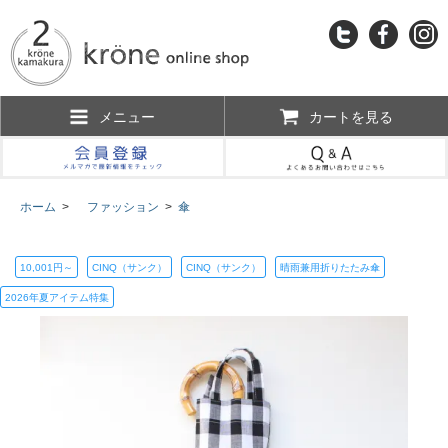
メニュー
カートを見る
ホーム
>
ファッション
>
傘
10,001円～
CINQ（サンク）
CINQ（サンク）
晴雨兼用折りたたみ傘
2026年夏アイテム特集