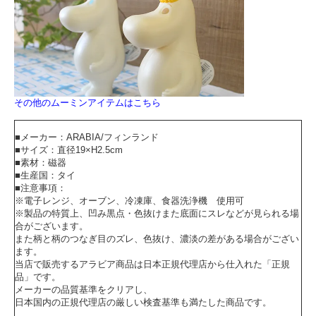
その他のムーミンアイテムはこちら
■メーカー：ARABIA/フィンランド
■サイズ：直径19×H2.5cm
■素材：磁器
■生産国：タイ
■注意事項：
※電子レンジ、オーブン、冷凍庫、食器洗浄機 使用可
※製品の特質上、凹み黒点・色抜けまた底面にスレなどが見られる場
合がございます。
また柄と柄のつなぎ目のズレ、色抜け、濃淡の差がある場合がござい
ます。
当店で販売するアラビア商品は日本正規代理店から仕入れた「正規
品」です。
メーカーの品質基準をクリアし、
日本国内の正規代理店の厳しい検査基準も満たした商品です。