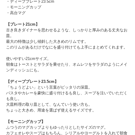
・ディーププレート23.5cm
・モーニングカップ
・高台マグ
【プレート21cm】
古き良きダイナーを思わせるような、しっかりと厚みのある丈夫なお
皿。
最大の特徴は少し傾斜した大きめのリムです。
このリムがあるだけでなにを盛り付けても上手にまとめてくれます。
使いやすい21cmサイズ。
朝食はトーストとサラダを乗せたり、オムレツをサラダのようにメイ
ンディッシュにも。
【ディーププレート23.5cm】
「ちょうどよい」という言葉がピッタリの深皿。
パスタやカレーを豪快に盛り付けるも良し、スープを注いでいただく
も良し。
大皿料理の取り皿として、なんていう使い方も。
ちょっと大きめ、用途を選ばず使えるサイズです。
【モーニングカップ】
ふつうのマグカップよりもゆったりとしたサイズのマグ。
カフェオレやスープはもちろん、シリアルやヨーグルトを入れて朝食