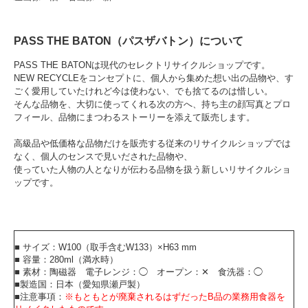
PASS THE BATON（パスザバトン）について
PASS THE BATONは現代のセレクトリサイクルショップです。
NEW RECYCLEをコンセプトに、個人から集めた想い出の品物や、す
ごく愛用していたけれど今は使わない、でも捨てるのは惜しい。
そんな品物を、大切に使ってくれる次の方へ、持ち主の顔写真とプロ
フィール、品物にまつわるストーリーを添えて販売します。
高級品や低価格な品物だけを販売する従来のリサイクルショップでは
なく、個人のセンスで見いだされた品物や、
使っていた人物の人となりが伝わる品物を扱う新しいリサイクルショ
ップです。
■ サイズ：W100（取手含むW133）×H63 mm
■ 容量：280ml（満水時）
■ 素材：陶磁器 電子レンジ：◯ オープン：✕ 食洗器：◯
■製造国：日本（愛知県瀬戸製）
■注意事項：
※もともとが廃棄されるはずだったB品の業務用食器を