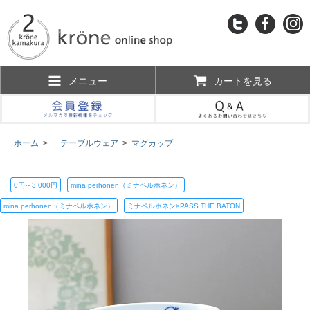
メニュー
カートを見る
ホーム
>
テーブルウェア
>
マグカップ
0円～3,000円
mina perhonen（ミナペルホネン）
mina perhonen（ミナペルホネン）
ミナペルホネン×PASS THE BATON