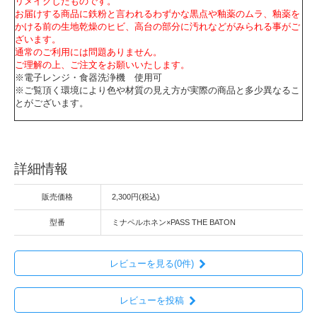
リメイクしたものです。
お届けする商品に鉄粉と言われるわずかな黒点や釉薬のムラ、釉薬を
かける前の生地乾燥のヒビ、高台の部分に汚れなどがみられる事がご
ざいます。
通常のご利用には問題ありません。
ご理解の上、ご注文をお願いいたします。
※電子レンジ・食器洗浄機 使用可
※ご覧頂く環境により色や材質の見え方が実際の商品と多少異なるこ
とがございます。
詳細情報
販売価格
2,300円(税込)
型番
ミナペルホネン×PASS THE BATON
レビューを見る(0件)
レビューを投稿