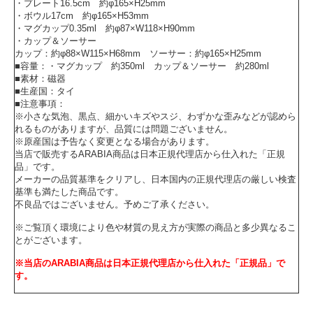
・プレート16.5cm 約φ165×H25mm
・ボウル17cm 約φ165×H53mm
・マグカップ0.35ml 約φ87×W118×H90mm
・カップ＆ソーサー
カップ：約φ88×W115×H68mm ソーサー：約φ165×H25mm
■容量：・マグカップ 約350ml カップ＆ソーサー 約280ml
■素材：磁器
■生産国：タイ
■注意事項：
※小さな気泡、黒点、細かいキズやスジ、わずかな歪みなどが認めら
れるものがありますが、品質には問題ございません。
※原産国は予告なく変更となる場合があります。
当店で販売するARABIA商品は日本正規代理店から仕入れた「正規
品」です。
メーカーの品質基準をクリアし、日本国内の正規代理店の厳しい検査
基準も満たした商品です。
不良品ではございません。予めご了承ください。
※ご覧頂く環境により色や材質の見え方が実際の商品と多少異なるこ
とがございます。
※当店のARABIA商品は日本正規代理店から仕入れた「正規品」で
す。