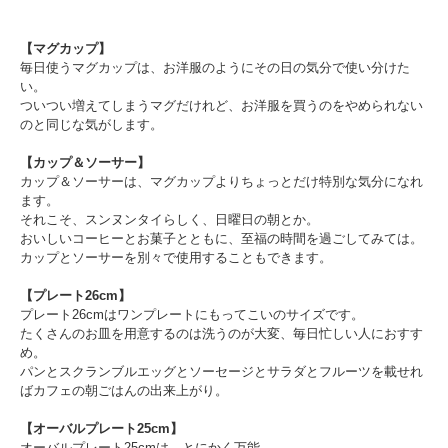
【マグカップ】
毎日使うマグカップは、お洋服のようにその日の気分で使い分けた
い。
ついつい増えてしまうマグだけれど、お洋服を買うのをやめられない
のと同じな気がします。
【カップ＆ソーサー】
カップ＆ソーサーは、マグカップよりちょっとだけ特別な気分になれ
ます。
それこそ、スンヌンタイらしく、日曜日の朝とか。
おいしいコーヒーとお菓子とともに、至福の時間を過ごしてみては。
カップとソーサーを別々で使用することもできます。
【プレート26cm】
プレート26cmはワンプレートにもってこいのサイズです。
たくさんのお皿を用意するのは洗うのが大変、毎日忙しい人におすす
め。
パンとスクランブルエッグとソーセージとサラダとフルーツを載せれ
ばカフェの朝ごはんの出来上がり。
【オーバルプレート25cm】
オーバルプレート25cmは、とにかく万能。