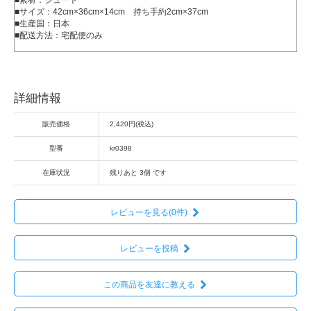
■素材：ジュート
■サイズ：42cm×36cm×14cm 持ち手約2cm×37cm
■生産国：日本
■配送方法：宅配便のみ
詳細情報
販売価格
2,420円(税込)
型番
kr0398
在庫状況
残りあと 3個 です
レビューを見る(0件)
レビューを投稿
この商品を友達に教える