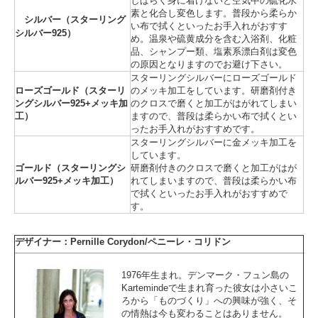
しばらく身に着けないと空気中の硫化水
素と化合し変色します。普段から柔らか
シルバー（スターリング
い布で拭くといったお手入れがおすす
シルバー925）
め。温泉や硫黄成分を含む入浴剤、化粧
品、シャンプー類、塩素系漂白剤は変色
の原因となりますのでお避け下さい。
スターリングシルバーにローズゴールド
ローズゴールド（スターリ
のメッキ加工をしています。研磨剤付き
ングシルバー925+メッキ加
のクロスで磨くと加工がはがれてしまい
工）
ますので、普段は柔らかい布で拭くとい
ったお手入れがおすすめです。
スターリングシルバーに金メッキ加工を
しています。
ゴールド（スターリングシ
研磨剤付きのクロスで磨くと加工がはが
ルバー925+メッキ加工）
れてしまいますので、普段は柔らかい布
で拭くといったお手入れがおすすめで
す。
デザイナー：Pernille Corydon/ペニーレ・コリドン
1976年生まれ。デンマーク・フュン島の
Kartemindeで生まれ育った彼女は小さいこ
ろから「ものづくり」への興味が強く、そ
の情熱は今も変わることはありません。