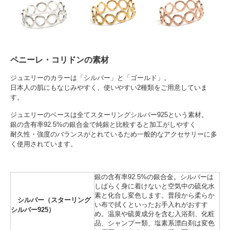
ペニーレ・コリドンの素材
ジュエリーのカラーは「シルバー」と「ゴールド」。
日本人の肌にもなじみやすく、使いやすい2種類をご用意していま
す。
ジュエリーのベースは全てスターリングシルバー925という素材。
銀の含有率92.5%の銀合金で純銀と比較すると加工がしやすく
耐久性・強度のバランスがとれているため一般的なアクセサリーに多
く使用されています。
銀の含有率92.5%の銀合金。シルバーは
しばらく身に着けないと空気中の硫化水
素と化合し変色します。普段から柔らか
シルバー（スターリング
い布で拭くといったお手入れがおすす
シルバー925）
め。温泉や硫黄成分を含む入浴剤、化粧
品、シャンプー類、塩素系漂白剤は変色