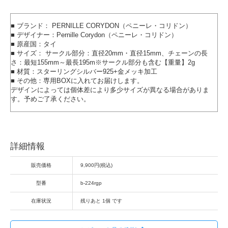
■ ブランド： PERNILLE CORYDON（ペニーレ・コリドン）
■ デザイナー：Pernille Corydon（ペニーレ・コリドン）
■ 原産国：タイ
■ サイズ： サークル部分：直径20mm・直径15mm、チェーンの長
さ：最短155mm～最長195m※サークル部分も含む【重量】2g
■ 材質：スターリングシルバー925+金メッキ加工
■ その他：専用BOXに入れてお届けします。
デザインによっては個体差により多少サイズが異なる場合がありま
す。予めご了承ください。
詳細情報
販売価格
9,900円(税込)
型番
b-224rgp
在庫状況
残りあと 1個 です