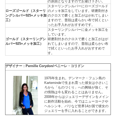
の原因となりますのでお避け下さい。
スターリングシルバーにローズゴールド
ローズゴールド（スターリ
のメッキ加工をしています。研磨剤付き
ングシルバー925+メッキ加
のクロスで磨くと加工がはがれてしまい
工）
ますので、普段は柔らかい布で拭くとい
ったお手入れがおすすめです。
スターリングシルバーに金メッキ加工を
しています。
ゴールド（スターリングシ
研磨剤付きのクロスで磨くと加工がはが
ルバー925+メッキ加工）
れてしまいますので、普段は柔らかい布
で拭くといったお手入れがおすすめで
す。
デザイナー：Pernille Corydon/ペニーレ・コリドン
1976年生まれ。デンマーク・フュン島の
Kartemindeで生まれ育った彼女は小さいこ
ろから「ものづくり」への興味が強く、そ
の情熱は今も変わることはありません。
2008年からはジュエリーデザインをメイン
に創作活動を始め、今ではニューヨークや
ヘルシンキ、パリなど世界14か国で彼女の
ジュエリーを手に入れることができます。