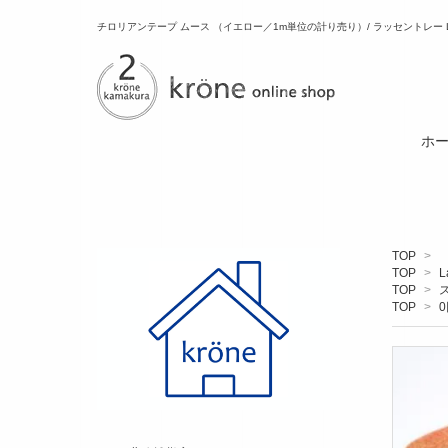
チロリアンテープ ムース （イエロー／1m単位の計り売り）/ ラッセントレー LA
ホ
TOP
>
TOP
>
L
TOP
>
TOP
>
0