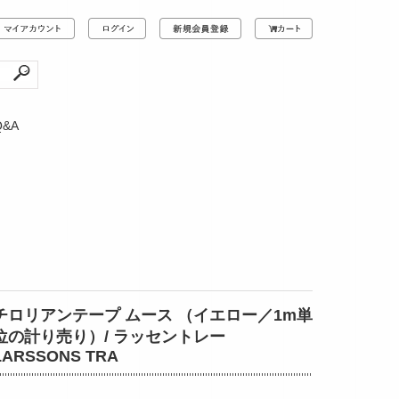
Q&A
チロリアンテープ ムース （イエロー／1m単
位の計り売り）/ ラッセントレー
LARSSONS TRA