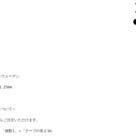
スウェーデン
 25mm
について＞
からご注文いただけます。
、「個数1」＝「テープの長さ1m」