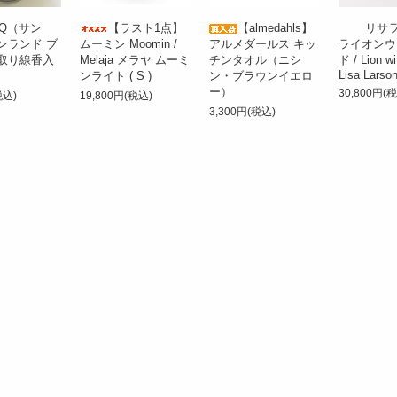
NQ（サン
【ラスト1点】
【almedahls】
リサラ
ンランド ブ
ムーミン Moomin /
アルメダールス キッ
ライオンウ
取り線香入
Melaja メラヤ ムーミ
チンタオル（ニシ
ド / Lion wi
Lisa Larso
ンライト ( S )
ン・ブラウンイエロ
ー）
30,800円(
税込)
19,800円(税込)
3,300円(税込)