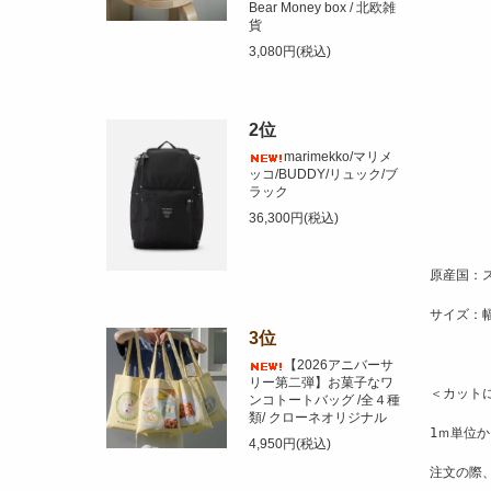
Bear Money box / 北欧雑
貨
3,080円(税込)
2位
marimekko/マリメ
ッコ/BUDDY/リュック/ブ
ラック
36,300円(税込)
原産国：
サイズ：幅
3位
【2026アニバーサ
リー第二弾】お菓子なワ
＜カット
ンコトートバッグ /全４種
類/ クローネオリジナル
1ｍ単位
4,950円(税込)
注文の際