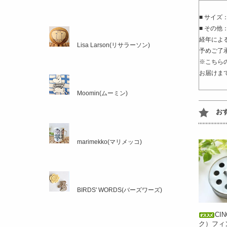
■ サイズ：
■ その
経年によ
Lisa Larson(リサラーソン)
予めご了
※こちら
お届けま
Moomin(ムーミン)
お
marimekko(マリメッコ)
BIRDS' WORDS(バーズワーズ)
CI
ク）フィ