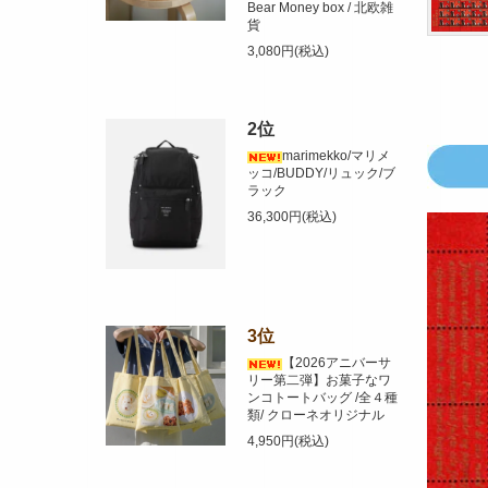
Bear Money box / 北欧雑
貨
3,080円(税込)
2位
marimekko/マリメ
ッコ/BUDDY/リュック/ブ
ラック
36,300円(税込)
3位
【2026アニバーサ
リー第二弾】お菓子なワ
ンコトートバッグ /全４種
類/ クローネオリジナル
4,950円(税込)