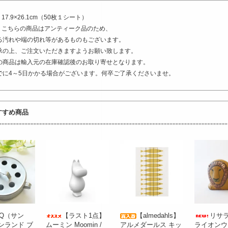
17.9×26.1cm（50枚１シート）
他：こちらの商品はアンティーク品のため、
る汚れや端の切れ等があるものもございます。
承の上、ご注文いただきますようお願い致します。
の商品は輸入元の在庫確認後のお取り寄せとなります。
でに4～5日かかる場合がございます。何卒ご了承くださいませ。
すすめ商品
NQ（サン
【ラスト1点】
【almedahls】
リサラ
ンランド ブ
ムーミン Moomin /
アルメダールス キッ
ライオンウ