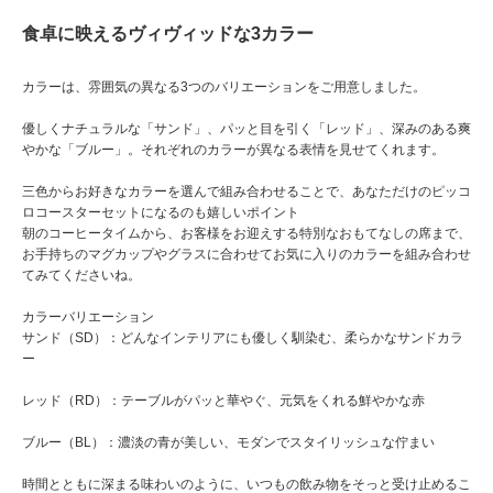
食卓に映えるヴィヴィッドな3カラー
カラーは、雰囲気の異なる3つのバリエーションをご用意しました。
優しくナチュラルな「サンド」、パッと目を引く「レッド」、深みのある爽
やかな「ブルー」。それぞれのカラーが異なる表情を見せてくれます。
三色からお好きなカラーを選んで組み合わせることで、あなただけのピッコ
ロコースターセットになるのも嬉しいポイント
朝のコーヒータイムから、お客様をお迎えする特別なおもてなしの席まで、
お手持ちのマグカップやグラスに合わせてお気に入りのカラーを組み合わせ
てみてくださいね。
カラーバリエーション
サンド（SD）：どんなインテリアにも優しく馴染む、柔らかなサンドカラ
ー
レッド（RD）：テーブルがパッと華やぐ、元気をくれる鮮やかな赤
ブルー（BL）：濃淡の青が美しい、モダンでスタイリッシュな佇まい
時間とともに深まる味わいのように、いつもの飲み物をそっと受け止めるこ