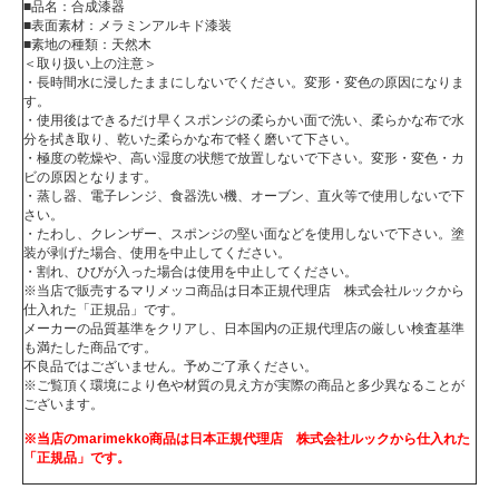
■品名：合成漆器
■表面素材：メラミンアルキド漆装
■素地の種類：天然木
＜取り扱い上の注意＞
・長時間水に浸したままにしないでください。変形・変色の原因になりま
す。
・使用後はできるだけ早くスポンジの柔らかい面で洗い、柔らかな布で水
分を拭き取り、乾いた柔らかな布で軽く磨いて下さい。
・極度の乾燥や、高い湿度の状態で放置しないで下さい。変形・変色・カ
ビの原因となります。
・蒸し器、電子レンジ、食器洗い機、オーブン、直火等で使用しないで下
さい。
・たわし、クレンザー、スポンジの堅い面などを使用しないで下さい。塗
装が剥げた場合、使用を中止してください。
・割れ、ひびが入った場合は使用を中止してください。
※当店で販売するマリメッコ商品は日本正規代理店 株式会社ルックから
仕入れた「正規品」です。
メーカーの品質基準をクリアし、日本国内の正規代理店の厳しい検査基準
も満たした商品です。
不良品ではございません。予めご了承ください。
※ご覧頂く環境により色や材質の見え方が実際の商品と多少異なることが
ございます。
※当店のmarimekko商品は日本正規代理店 株式会社ルックから仕入れた
「正規品」です。