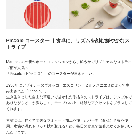
Piccolo コースター ｜食卓に、リズムを刻む鮮やかなス
トライプ
Marimekkoの新作ホームコレクションから、鮮やかでリズミカルなストライ
プ柄が人気の
「Piccolo（ピッコロ）」のコースターが届きました。
1953年にデザイナーのヴオッコ・エスコリン＝ヌルメスニエミによって生
み出された「Piccolo」。
生き生きとした自由な筆遣いで描かれた手描きのストライプは、シンプルで
ありながらどこか愛らしく、テーブルの上に絶妙なアクセントをプラスして
くれます。
素材には、軽くて丈夫なラミネート加工を施したバーチ（白樺）合板を使
用。水滴や汚れもサッと拭き取れるため、毎日の食卓で気兼ねなくお使いい
ただけます。