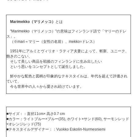
Marimekko（マリメッコ）
とは
"Marimekko（マリメッコ）"の意味はフィンランド語で「マリーのドレ
ス」。
（※mari＝マリー（女性の名前）、mekko=ドレス）
1951年にアルミとヴィリオ・ラティア夫妻によって、斬新、ユニーク、
飽きのこない、
そして美しい商品を戦後のフィンランドに生み出したい
という思いをコンセプトとして誕生しました。
鮮やかな配色と図柄が印象的なテキスタイルは、年代を超えて評価され
ていて、
今も世界中の人々から愛され続けています。
■サイズ：：直径11cm× 高さ0.7 cm
■カラー：ライトブルー×ブルー(35), ホワイト×サンド(60), サーモンレッド
×オレンジレッド(75)
■テキスタイルデザイナー：：Vuokko Eskolin-Nurmesniemi