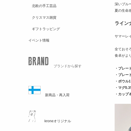
深いブル
北欧の手工芸品
夏の生命
クリスマス雑貨
ライン
ギフトラッピング
サマーレ
イベント情報
全ておそ
食卓がよ
ブランドから探す
・プレート
・プレート1
・ボウル1
・マグ0.3
・カップ
新商品・再入荷
kroneオリジナル