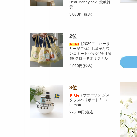
Bear Money box / 北欧雑
貨
3,080円(税込)
2位
【2026アニバーサ
リー第二弾】お菓子なワ
ンコトートバッグ /全４種
類/ クローネオリジナル
4,950円(税込)
3位
リサラーソン グス
タフスベリボート / Lisa
Larson
29,700円(税込)