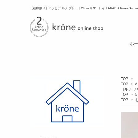
【在庫限り】アラビア ルノ プレート26cm サマーレイ / ARABIA Runo Summe
ホ
TOP
>
TOP
>
A
（ルノ サ
TOP
>
5
TOP
>