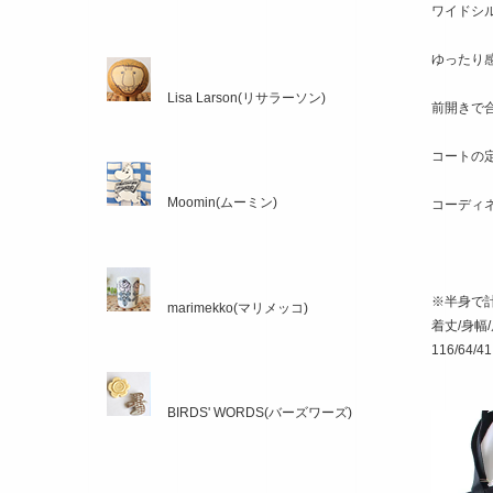
ワイドシ
ゆったり
Lisa Larson(リサラーソン)
前開きで
コートの
Moomin(ムーミン)
コーディ
※半身で
marimekko(マリメッコ)
着丈/身幅
116/64/41
BIRDS' WORDS(バーズワーズ)