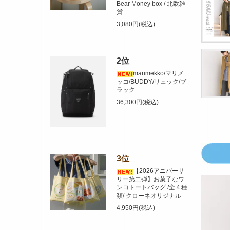
Bear Money box / 北欧雑
貨
3,080円(税込)
2位
marimekko/マリメ
ッコ/BUDDY/リュック/ブ
ラック
36,300円(税込)
3位
【2026アニバーサ
リー第二弾】お菓子なワ
ンコトートバッグ /全４種
類/ クローネオリジナル
4,950円(税込)