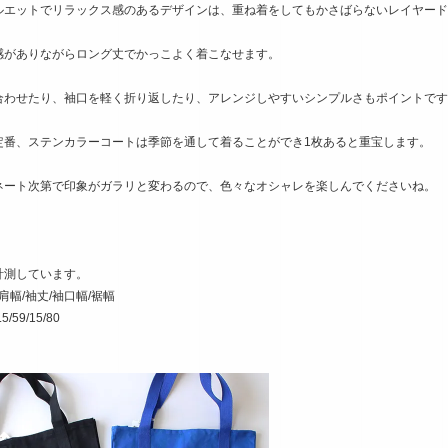
ルエットでリラックス感のあるデザインは、重ね着をしてもかさばらないレイヤード
感がありながらロング丈でかっこよく着こなせます。
合わせたり、袖口を軽く折り返したり、アレンジしやすいシンプルさもポイントです
定番、ステンカラーコートは季節を通して着ることができ1枚あると重宝します。
ネート次第で印象がガラリと変わるので、色々なオシャレを楽しんでくださいね。
計測しています。
/肩幅/袖丈/袖口幅/裾幅
.5/59/15/80