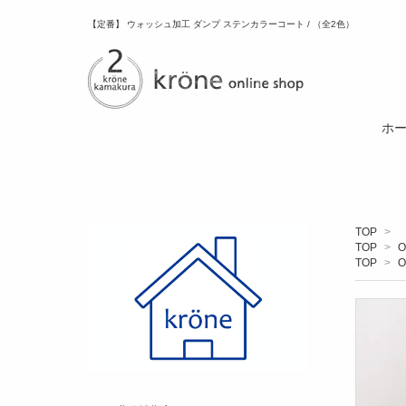
【定番】 ウォッシュ加工 ダンプ ステンカラーコート / （全2色）
ホ
TOP
>
TOP
>
O
TOP
>
O