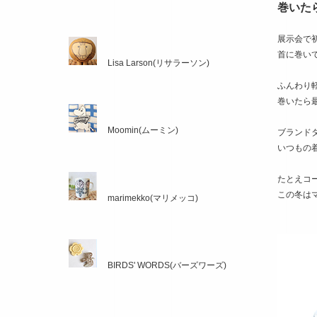
巻いた
展示会で
首に巻い
Lisa Larson(リサラーソン)
ふんわり
巻いたら
Moomin(ムーミン)
ブランド
いつもの
たとえコ
この冬は
marimekko(マリメッコ)
BIRDS' WORDS(バーズワーズ)