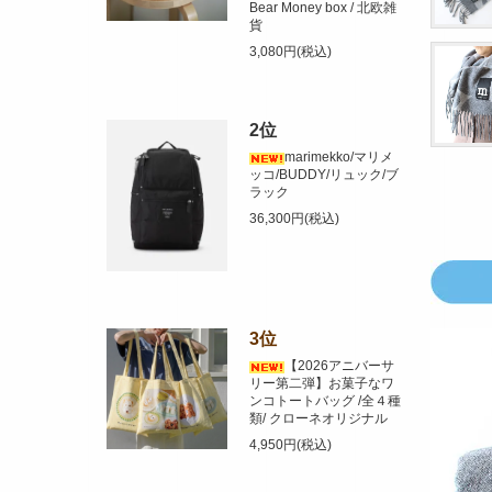
Bear Money box / 北欧雑
貨
3,080円(税込)
2位
marimekko/マリメ
ッコ/BUDDY/リュック/ブ
ラック
36,300円(税込)
3位
【2026アニバーサ
リー第二弾】お菓子なワ
ンコトートバッグ /全４種
類/ クローネオリジナル
4,950円(税込)