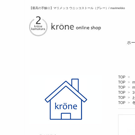
【最高の手触り】マリメッコ ウニッコストール（グレー）/ marimekko
ホ
TOP
>
TOP
>
m
TOP
>
m
TOP
>
1
TOP
>
TOP
>