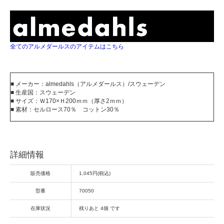
全てのアルメダールスのアイテムはこちら
■ メーカー：almedahls（アルメダールス）/スウェーデン
■ 生産国：スウェーデン
■ サイズ：Ｗ170×Ｈ200ｍｍ（厚さ2ｍｍ）
■ 素材：セルロース70％ コットン30％
詳細情報
販売価格
1,045円(税込)
型番
70050
在庫状況
残りあと 4個 です