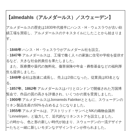
【almedahls（アルメダールス）／スウェーデン】
アルメダールスの歴史は1830年代後半にハンス・H・ウェスラウが古い紡
績工場を買収し、アルメダールスのテキスタイルにしたことから始まりま
す。
・
1846年
ハンス・H・ウェスラウがアルメダール社を設立。
・
1847年
アルメダールスは、工場で働く人々の家族に住宅や学校を提供す
るなど、大きな社会的責任を果たしました。
また、医療費や薬代の無料化、傷害保険や年金・葬祭基金などの福利厚
生も提供しました。
・
1848年
会社は急速に成長し、売上は2倍になった。従業員は83名とな
る。
・
1857年、1862年
アルメダールスはパリとロンドンで開催された万国博
覧会で、作品の質の高さを評価され、いくつかの賞を受賞しました。
・
1900年
アルメダールスはJonsereds Fabrikerとともに、スウェーデンの
リネン製品生産の50%を占めるようになりました。
・
1955年
アルメダールは、アストリッド・サンペとNKの織物会議所
「Linnelinjen」と協力して、近代的なリネンストアを設立しました。
この時から、色と形の新しい時代が始まり、スウェーデンの一流デザイナ
ーたちと一緒に新しいモダンなデザインラインが作られました。