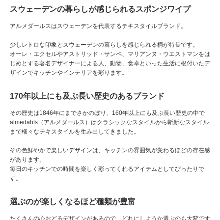
スウェーデンの暮らしが感じられるスポンジワイプ
アルメダールスはスウェーデンを代表するテキスタイルブランド。
少しレトロな印象とスウェーデンの暮らしを感じられる柄が特長です。
オーレ・エクセルやアストリッド・サンペ、マリアンヌ・ウエストマンをは
じめとする著名デザイナーによる人、動物、食卓といった生活に根付いたデ
ザインでキッチンやインテリアを彩ります。
170年以上にも及ぶ長い歴史のあるブランド
その歴史は1846年にまでさかのぼり、160年以上にも及ぶ長い歴史の中で
almedahls（アルメダールス）はクラシックなスタイルから斬新なスタイル
まで様々なテキスタイルを生み出してきました。
その色鮮やかで楽しいデザインは、キッチンの雰囲気が変わるほどの存在感
があります。
毎日のキッチンでの時間を楽しく彩ってくれるアイテムとしてぴったりで
す。
選ぶのが楽しくなるほど種類が豊富
たくさんの心おどるデザインがあるので、どれにしようか選ぶのも大変です