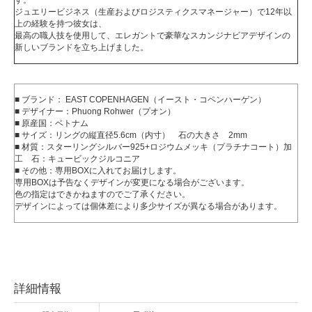
ジュエリービジネス（生産およびロジスティクスマネージャー）で12年以
上の経験を持つ彼女は、
最高の職人技を使用して、エレガントで豪華なスカンジナビアデザインの
新しいブランドを立ち上げました。
■ ブランド： EAST COPENHAGEN（イースト・コペンハーゲン）
■ デザイナー：Phuong Rohwer（プオン）
■ 原産国：ベトナム
■ サイズ：リングの縦直径5.6cm（内寸） 石の大きさ 2mm
■ 材質：スターリングシルバー925+ロジウムメッキ（プラチナコート）加
工 石：キュービックジルコニア
■ その他：専用BOXに入れてお届けします。
専用BOXは予告なくデザインが変更になる場合がございます。
色の指定はできかねますのでご了承ください。
デザインによっては個体差により多少サイズが異なる場合があります。
詳細情報