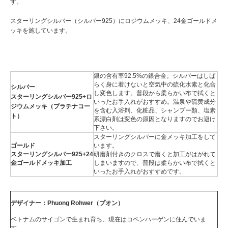
す。
スターリングシルバー（シルバー925）にロジウムメッキ、24金ゴールドメ
ッキを施しています。
銀の含有率92.5%の銀合金。シルバーはしば
らく身に着けないと空気中の硫化水素と化合
シルバー
し変色します。普段から柔らかい布で拭くと
スターリングシルバー925+ロ
いったお手入れがおすすめ。温泉や硫黄成分
ジウムメッキ（プラチナコー
を含む入浴剤、化粧品、シャンプー類、塩素
ト）
系漂白剤は変色の原因となりますのでお避け
下さい。
スターリングシルバーに金メッキ加工をして
ゴールド
います。
スターリングシルバー925+24
研磨剤付きのクロスで磨くと加工がはがれて
金ゴールドメッキ加工
しまいますので、普段は柔らかい布で拭くと
いったお手入れがおすすめです。
デザイナー：Phuong Rohwer（プオン）
ベトナムのサイゴンで生まれ育ち、現在はコペンハーゲンに住んでいま
す。