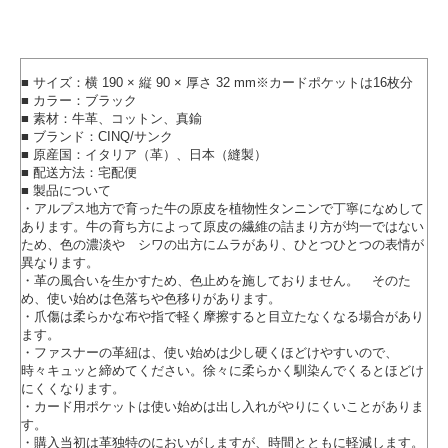
■ サイズ：横 190 × 縦 90 × 厚さ 32 mm※カードポケットは16枚分
■ カラー：ブラック
■ 素材：牛革、コットン、真鍮
■ ブランド：CINQ/サンク
■ 原産国：イタリア（革）、日本（縫製）
■ 配送方法：宅配便
■ 製品について
・アルプス地方で育った牛の原皮を植物性タンニンで丁寧になめして
あります。牛の育ち方によって原皮の繊維の詰まり方が均一ではない
ため、色の濃淡や シワの出方にムラがあり、ひとつひとつの表情が
異なります。
・革の風合いを生かすため、色止めを施しておりません。 そのた
め、使い始めは色落ちや色移りがあります。
・爪傷は柔らかな布や指で軽く摩擦すると目立たなくなる場合があり
ます。
・ファスナーの革紐は、使い始めは少し硬くほどけやすいので、
時々キュッと締めてください。徐々に柔らかく馴染んでくるとほどけ
にくくなります。
・カード用ポケットは使い始めは出し入れがやりにくいことがありま
す。
・購入当初は革独特のにおいがしますが、時間とともに軽減します。