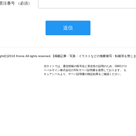
受注番号
（必須）
right(C)2016 Krone.All rights reserved.【掲載記事・写真・イラストなどの無断複写・転載等を禁
当サイトでは、通信情報の暗号化と実在性の証明のため、GMOグロ
ーバルサイン株式会社のSSLサーバ証明書を使用しております。 セ
キュアシールより、サーバ証明書の検証結果をご確認ください。