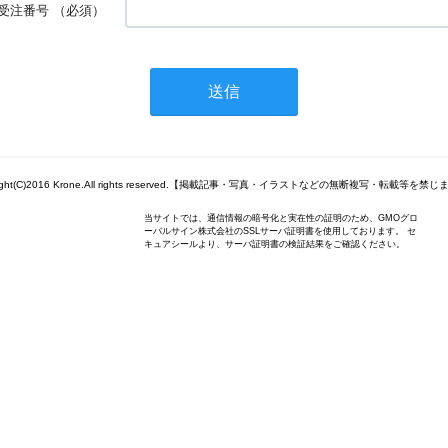
受注番号
（必須）
right(C)2016 Krone.All rights reserved.【掲載記事・写真・イラストなどの無断複写・転載等を禁
当サイトでは、通信情報の暗号化と実在性の証明のため、GMOグロ
ーバルサイン株式会社のSSLサーバ証明書を使用しております。 セ
キュアシールより、サーバ証明書の検証結果をご確認ください。