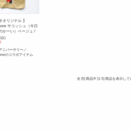
ネオリジナル 】
×krone サコッシュ（今日
のかーい）ベージュ /
税込)
T
年アニバーサリー／
×kroneのコラボアイテム
全 [5] 商品中 [1-5] 商品を表示し