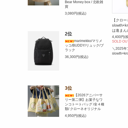
Bear Money box / 北欧雑
貨
3,080円(税込)
【クロー
slowth
は進まん
2位
4,400円(
marimekko/マリメ
SOLD OU
ッコ/BUDDY/リュック/ブ
＼2025
ラック
slowth
36,300円(税込)
3位
【2026アニバーサ
リー第二弾】お菓子なワ
ンコトートバッグ /全４種
類/ クローネオリジナル
4,950円(税込)