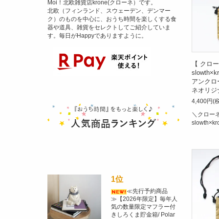
Moi！北欧雑貨店krone(クローネ）です。
北欧（フィンランド、スウェーデン、デンマー
ク）のものを中心に、おうち時間を楽しくする食
器や道具、雑貨をセレクトしてご紹介していま
す。毎日がHappyでありますように。
【 クロ
slowth
アンクロ
ネオリジ
4,400円(
＼クロー
slowth
1位
≪先行予約商品
≫【2026年限定】毎年人
気の数量限定マフラー付
きしろくま貯金箱/ Polar