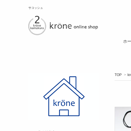
サコッシュ
ホ
TOP
>
k