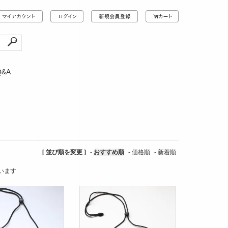
Q&A
[ 並び順を変更 ]
-
おすすめ順
-
価格順
-
新着順
ています