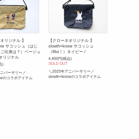
オリジナル 】
【クローネオリジナル 】
krone サコッシュ（はじ
slowth×krone サコッシュ
、ご出身は？）ベージュ
（Moi！）ネイビー /
ネオリジナル
4,400円(税込)
SOLD OUT
込)
＼2025年アニバーサリー／
アニバーサリー／
slowth×kroneのコラボアイテム
kroneのコラボアイテム