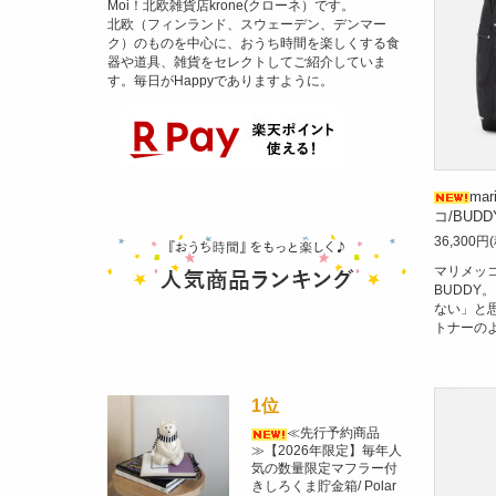
Moi！北欧雑貨店krone(クローネ）です。
北欧（フィンランド、スウェーデン、デンマー
ク）のものを中心に、おうち時間を楽しくする食
器や道具、雑貨をセレクトしてご紹介していま
す。毎日がHappyでありますように。
ma
コ/BUD
36,300円
マリメッ
BUDDY
ない」と
トナーの
1位
≪先行予約商品
≫【2026年限定】毎年人
気の数量限定マフラー付
きしろくま貯金箱/ Polar