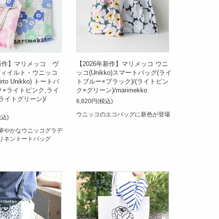
年新作】マリメッコ ヴ
【2026年新作】マリメッコ ウニ
ピィイルト・ウニッコ
ッコ(Unikko)スマートバッグ(ライ
iirto Unikko) トートバ
トブルー×ブラック)/(ライトピン
ク×ライトピンク,ライ
ク×グリーン)/marimekko
ライトグリーン)/
6,820円(税込)
ウニッコのエコバッグに新色が登場
税込)
華やかなウニッコグラデ
リネントートバッグ