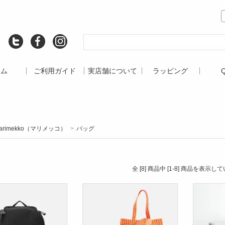
ーム
ご利用ガイド
実店舗について
ラッピング
arimekko（マリメッコ）
>
バッグ
全 [8] 商品中 [1-8] 商品を表示し