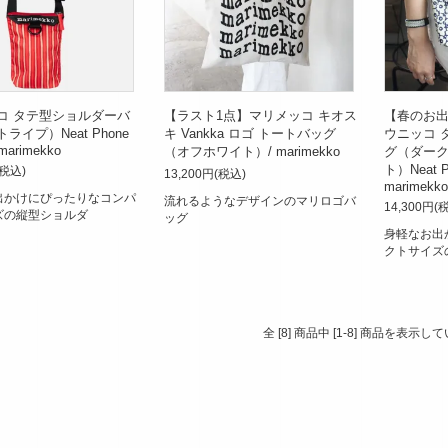
コ タテ型ショルダーバ
【ラスト1点】マリメッコ キオス
【春のお
ライプ）Neat Phone
キ Vankka ロゴ トートバッグ
ウニッコ 
 marimekko
（オフホワイト）/ marimekko
グ（ダーク
ト）Neat Ph
(税込)
13,200円(税込)
marimekko
出かけにぴったりなコンパ
流れるようなデザインのマリロゴバ
14,300円(
ズの縦型ショルダ
ッグ
身軽なお出
クトサイズ
全 [8] 商品中 [1-8] 商品を表示し