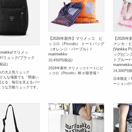
【2026年新作】マリメッコ ピ
【2026
ッコロ（Piccolo） トートバッグ
ァンカ・
（オレンジ・パープル）/
(Vankka P
rimekko/マリメッ
marimekko
ッグ(ピン
DY/リュック/ブラック
トブルー×
10,450円(税込)
(税込)
marimekko
2026年新作,マリメッコトートにピ
14,300円(
コの大人気リュック
ッコロ（Piccolo）柄 が新登場！
。どんな場面でも「間違い
日本限定！
思える、毎日を支えるパー
ーションの
ような万能リュックです。