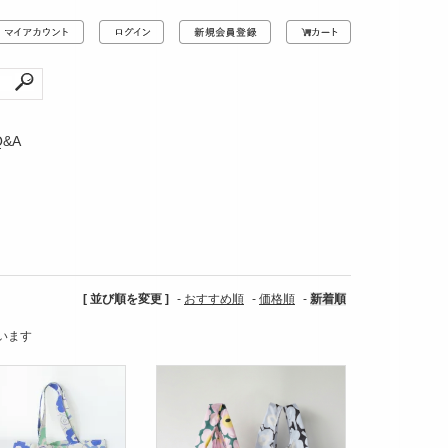
Q&A
[ 並び順を変更 ]
-
おすすめ順
-
価格順
-
新着順
ています