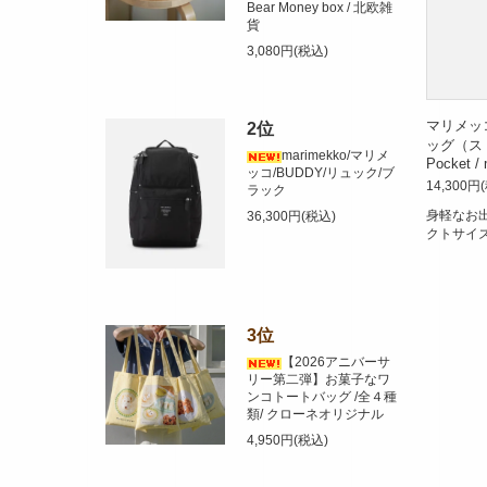
Bear Money box / 北欧雑
貨
3,080円(税込)
マリメッ
2位
ッグ（スト
marimekko/マリメ
Pocket /
ッコ/BUDDY/リュック/ブ
14,300円
ラック
身軽なお
36,300円(税込)
クトサイ
3位
【2026アニバーサ
リー第二弾】お菓子なワ
ンコトートバッグ /全４種
類/ クローネオリジナル
4,950円(税込)