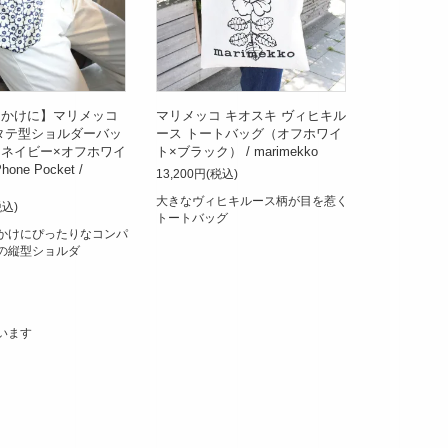
出かけに】マリメッコ
マリメッコ キオスキ ヴィヒキル
タテ型ショルダーバッ
ース トートバッグ（オフホワイ
ネイビー×オフホワイ
ト×ブラック） / marimekko
one Pocket /
13,200円(税込)
大きなヴィヒキルース柄が目を惹く
税込)
トートバッグ
かけにぴったりなコンパ
の縦型ショルダ
ています