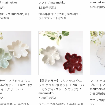
marimekko
marimekko
ンク） / marimekko
5,280円(税
税込)
4,730円(税込)
作ピッコロ(Piccolo)スト
2026年新作ピッコロ(Piccolo)スト
グが登場
ライププレートが登場
ラー】マリメッコ ウニ
【限定カラー】マリメッコ ウニ
マリメッコ 
ル2個セット 11cm （ホ
ッコ ボウル2個セット 11cm （バ
プレート 2
marimekko
ライトグリーン）/
ーガンディ×ストーンウェア）/
ko
marimekko
7,480円(税
税込)
7,260円(税込)
ウニッコ誕
テム
の花を型取った手のひらサ
ウニッコの花を型取った手のひらサ