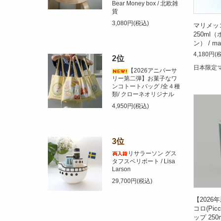
Bear Money box / 北欧雑
貨
3,080円(税込)
マリメッ
250ml
ン） / ma
4,180円(
2位
日本限定
【2026アニバーサ
リー第二弾】お菓子なワ
ンコトートバッグ /全４種
類/ クローネオリジナル
4,950円(税込)
3位
リサラーソン グス
タフスベリボート / Lisa
Larson
29,700円(税込)
【2026
コロ(Pic
ップ 25