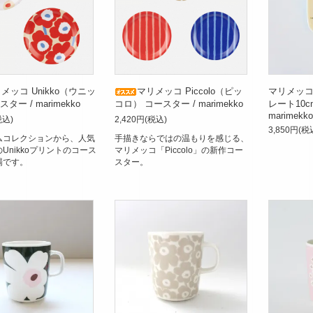
メッコ Unikko（ウニッ
マリメッコ Piccolo（ピッ
マリメッコ
ター / marimekko
コロ） コースター / marimekko
レート10c
marimekko
税込)
2,420円(税込)
3,850円(税
ムコレクションから、人気
手描きならではの温もりを感じる、
Unikkoプリントのコース
マリメッコ「Piccolo」の新作コー
場です。
スター。