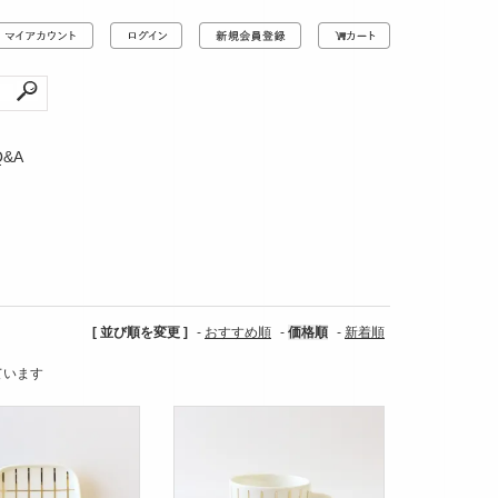
Q&A
[ 並び順を変更 ]
-
おすすめ順
-
価格順
-
新着順
しています