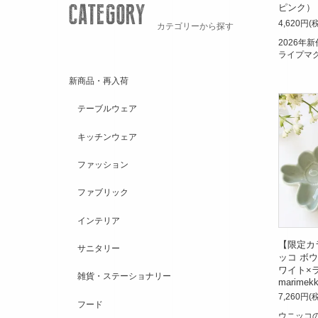
ピンク） / 
4,620円(
カテゴリーから探す
2026年新
ライプマ
新商品・再入荷
テーブルウェア
キッチンウェア
ファッション
ファブリック
インテリア
【限定カ
サニタリー
ッコ ボウ
ワイト×
雑貨・ステーショナリー
marimek
7,260円(
フード
ウニッコ