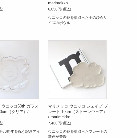
marimekko
込)
6,050円(税込)
ウニッコの花を型取った手のひらサ
イズのボウル
ウニッコ60th ガラス
マリメッコ ウニッコ シェイプ プ
0cm（クリア）/
レート 19cm（ストーンウェア）
/ marimekko
込)
7,480円(税込)
生60周年を祝う記念アイ
ウニッコの花を型取ったプレートの
新色が登場