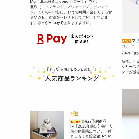
Moi！北欧雑貨店krone(クローネ）です。
北欧（フィンランド、スウェーデン、デンマー
ク）のものを中心に、おうち時間を楽しくする食
器や道具、雑貨をセレクトしてご紹介していま
す。毎日がHappyでありますように。
マリ
コ） コース
2,420円(
新作ホー
シリーズの
ターが登
1位
≪先行予約商品
≫【2026年限定】毎年人
気の数量限定マフラー付
きしろくま貯金箱/ Polar