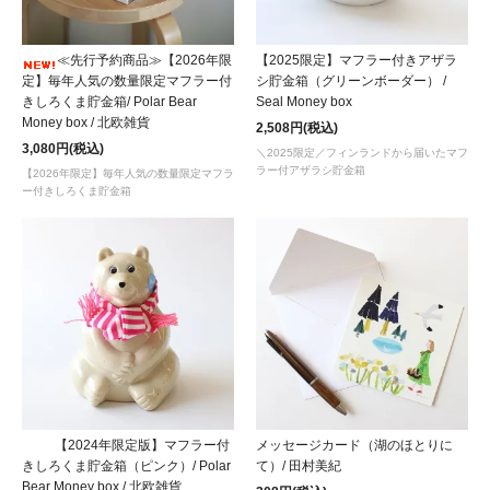
≪先行予約商品≫【2026年限
【2025限定】マフラー付きアザラ
定】毎年人気の数量限定マフラー付
シ貯金箱（グリーンボーダー） /
きしろくま貯金箱/ Polar Bear
Seal Money box
Money box / 北欧雑貨
2,508円(税込)
3,080円(税込)
＼2025限定／フィンランドから届いたマフ
ラー付アザラシ貯金箱
【2026年限定】毎年人気の数量限定マフラ
ー付きしろくま貯金箱
【2024年限定版】マフラー付
メッセージカード（湖のほとりに
きしろくま貯金箱（ピンク）/ Polar
て）/ 田村美紀
Bear Money box / 北欧雑貨