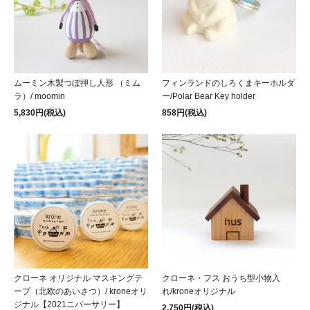
ムーミン木製つぼ押し人形 （ミム
フィンランドのしろくまキーホルダ
ラ）/ moomin
ー/Polar Bear Key holder
5,830円(税込)
858円(税込)
クローネ オリジナル マスキングテ
クローネ・フス おうち型小物入
ープ（北欧のあいさつ）/ kroneオリ
れ/kroneオリジナル
ジナル【2021ニバーサリー】
2,750円(税込)