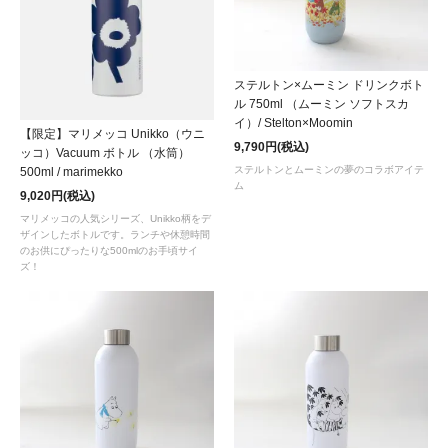
ステルトン×ムーミン ドリンクボト
ル 750ml （ムーミン ソフトスカ
イ）/ Stelton×Moomin
【限定】マリメッコ Unikko（ウニ
9,790円(税込)
ッコ）Vacuum ボトル （水筒）
ステルトンとムーミンの夢のコラボアイテ
500ml / marimekko
ム
9,020円(税込)
マリメッコの人気シリーズ、Unikko柄をデ
ザインしたボトルです。ランチや休憩時間
のお供にぴったりな500mlのお手頃サイ
ズ！